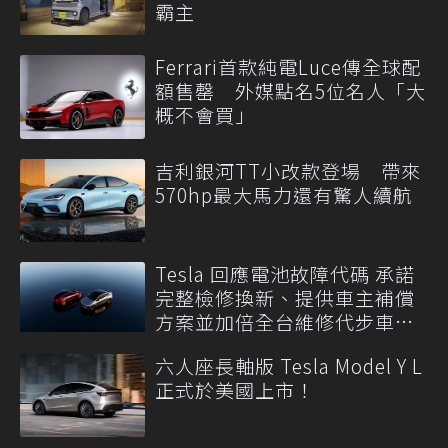
霸主
Ferrari首款純電Luce傳全球配
額售罄 外媒點名5位名人「大
概不會買」
吉利銀河TT小改款登場 帶來
570hp最大馬力還有驚人續航
Tesla 回應電池故障代碼 承諾
完整檢修換新、提供車主補償
方案並加倍全台維修代步車數
量
六人座長軸版 Tesla Model Y L
正式於美國上市！