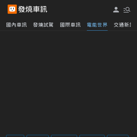
國內車訊
發燒試駕
國際車訊
電能世界
交通新訊