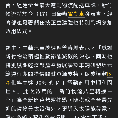
台，組建全台最大電動物流配送車隊。新竹
物流特於今（17）日舉辦
電動車
發表會，經
濟部產發署簡任技正童建強也特別到場參加
啟用儀式。
會中，中華汽車總經理曾鑫城表示，「感謝
新竹物流積極推動節能減碳的決心，同時也
特別感謝經濟部產業發展署於車輛研發與示
範運行期間提供關鍵資源支持，促成這款
國
產
化率高達 90% 的 MIT 電動商用車順利問
世。」此次啟用的「新竹物流八里轉運中
心」為全新開幕營運據點，除搭載全台最先
進的貨物分撿設備外，更導入太陽能發電、
儲能系統、智能充電樁與ET35 電動車隊。