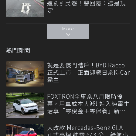
遭罰引民怨！警回覆：這是規
定
More
熱門新聞
就是要侵門踏戶！BYD Racco
正式上市 正面迎戰日系K-Car
霸主
FOXTRON全車系八月限時優
惠，用車成本大減! 進入純電生
活享「零稅金＋零保養」新時
代
大改款 Mercedes-Benz GLA
正式亮相 純電 643 公里續航小