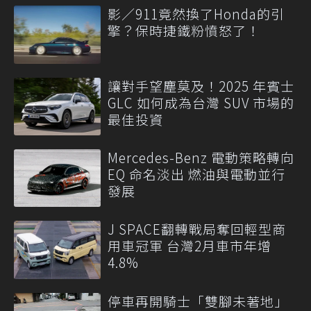
影／911竟然換了Honda的引
擎？保時捷鐵粉憤怒了！
讓對手望塵莫及！2025 年賓士
GLC 如何成為台灣 SUV 市場的
最佳投資
Mercedes-Benz 電動策略轉向
EQ 命名淡出 燃油與電動並行
發展
J SPACE翻轉戰局奪回輕型商
用車冠軍 台灣2月車市年增
4.8%
停車再開騎士「雙腳未著地」