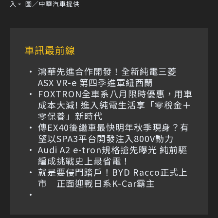
入。 圖／中華汽車提供
車訊最前線
鴻華先進合作開發！全新純電三菱
ASX VR-e 第四季進軍紐西蘭
FOXTRON全車系八月限時優惠，用車
成本大減! 進入純電生活享「零稅金＋
零保養」新時代
傳EX40後繼車最快明年秋季現身？有
望以SPA3平台開發注入800V動力
Audi A2 e-tron規格搶先曝光 純前驅
編成挑戰史上最省電！
就是要侵門踏戶！BYD Racco正式上
市 正面迎戰日系K-Car霸主