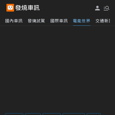
國內車訊
發燒試駕
國際車訊
電能世界
交通新訊