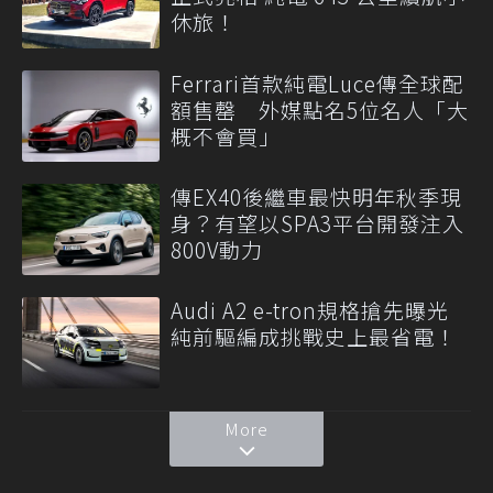
休旅！
Ferrari首款純電Luce傳全球配
額售罄 外媒點名5位名人「大
概不會買」
傳EX40後繼車最快明年秋季現
身？有望以SPA3平台開發注入
800V動力
Audi A2 e-tron規格搶先曝光
純前驅編成挑戰史上最省電！
More