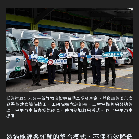
低碳運輸新未來─新竹物流智慧電動車隊發表會，並邀請經濟部產
發署董建強簡任技正、工研院張念慈組長、士林電機郭約瑟總經
理、中華汽車曾鑫城總經理，共同參加啟用儀式。 圖／中華汽車
提供
透過能源與運輸的整合模式，不僅有效降低