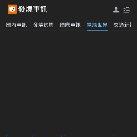
國內車訊
發燒試駕
國際車訊
電能世界
交通新訊