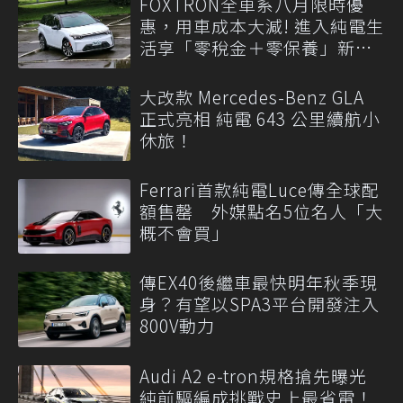
FOXTRON全車系八月限時優
惠，用車成本大減! 進入純電生
活享「零稅金＋零保養」新時
代
大改款 Mercedes-Benz GLA
正式亮相 純電 643 公里續航小
休旅！
Ferrari首款純電Luce傳全球配
額售罄 外媒點名5位名人「大
概不會買」
傳EX40後繼車最快明年秋季現
身？有望以SPA3平台開發注入
800V動力
Audi A2 e-tron規格搶先曝光
純前驅編成挑戰史上最省電！