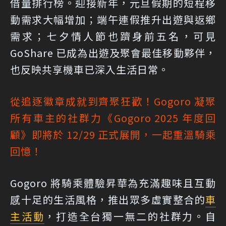
借量排行榜。迎接新年，元旦假期的短程移
動需求大幅增加；端午連假推升出遊與返鄉
需求；七夕情人節也躋身前五名，可見
GoShare 已成為出遊及聚會最佳移動夥伴，
也反映共享機車已深入生活日常。
從追逐徽章成就到齊聚狂歡！Gogoro 凝聚
所有車主的社群力
《Gogoro 2025 年度回
顧》即將於 12/29 正式展開，一起重溫騎乘
回憶！
Gogoro 將騎乘體驗昇華為充滿趣味且互動
感十足的生活風格，推出眾多虛實整合的
車
主活動
，打造全台獨一無二的社群力。自