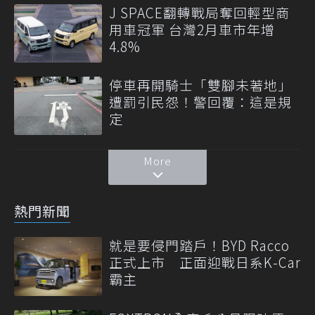
J SPACE翻轉戰局奪回輕型商
用車冠軍 台灣2月車市年增
4.8%
停車再開騎士「雙腳未著地」
遭罰引民怨！警回覆：這是規
定
More
熱門新聞
就是要侵門踏戶！BYD Racco
正式上市 正面迎戰日系K-Car
霸主