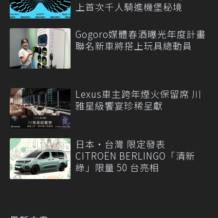
上首次千人騎進機堡秘境
Gogoro媒體春酒曝光年度計畫
聯名新車將搭上玩具總動員
Lexus車主跨年煙火保留席 川
雅星級饗宴珍稀呈獻
日本・台灣 限定發表
CITROËN BERLINGO「清新
綠」限量 50 台亮相