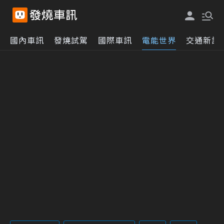
國內車訊
發燒試駕
國際車訊
電能世界
交通新訊