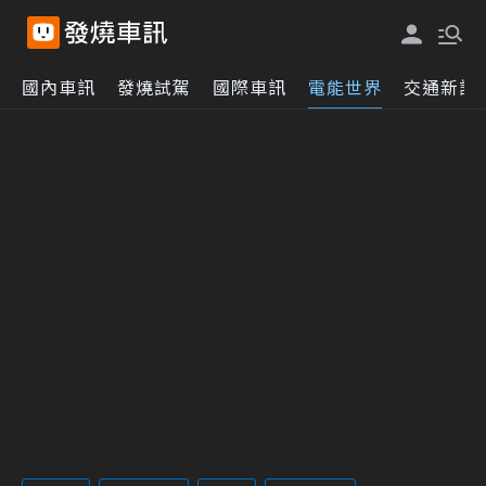
國內車訊
發燒試駕
國際車訊
電能世界
交通新訊