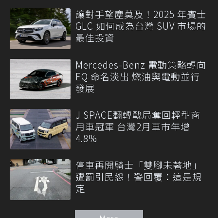
讓對手望塵莫及！2025 年賓士
GLC 如何成為台灣 SUV 市場的
最佳投資
Mercedes-Benz 電動策略轉向
EQ 命名淡出 燃油與電動並行
發展
J SPACE翻轉戰局奪回輕型商
用車冠軍 台灣2月車市年增
4.8%
停車再開騎士「雙腳未著地」
遭罰引民怨！警回覆：這是規
定
More