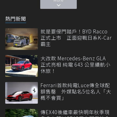
熱門新聞
就是要侵門踏戶！BYD Racco
正式上市 正面迎戰日系K-Car
霸主
大改款 Mercedes-Benz GLA
正式亮相 純電 643 公里續航小
休旅！
Ferrari首款純電Luce傳全球配
額售罄 外媒點名5位名人「大
概不會買」
傳EX40後繼車最快明年秋季現