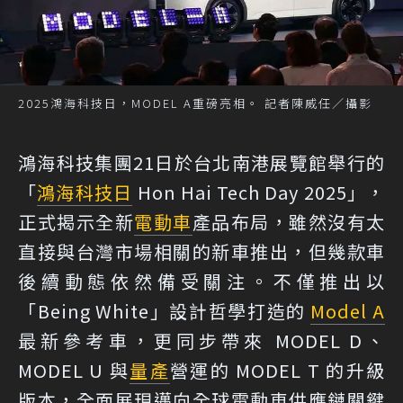
2025鴻海科技日，MODEL A重磅亮相。 記者陳威任／攝影
鴻海科技集團21日於台北南港展覽館舉行的
「
鴻海科技日
Hon Hai Tech Day 2025」，
正式揭示全新
電動車
產品布局，雖然沒有太
直接與台灣市場相關的新車推出，但幾款車
後續動態依然備受關注。不僅推出以
「Being White」設計哲學打造的
Model A
最新參考車，更同步帶來 MODEL D、
MODEL U 與
量產
營運的 MODEL T 的升級
版本，全面展現邁向全球電動車供應鏈關鍵