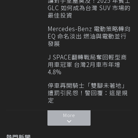
讓對手望塵莫及！2025 年賓士
GLC 如何成為台灣 SUV 市場的
最佳投資
Mercedes-Benz 電動策略轉向
EQ 命名淡出 燃油與電動並行
發展
J SPACE翻轉戰局奪回輕型商
用車冠軍 台灣2月車市年增
4.8%
停車再開騎士「雙腳未著地」
遭罰引民怨！警回覆：這是規
定
More
熱門新聞