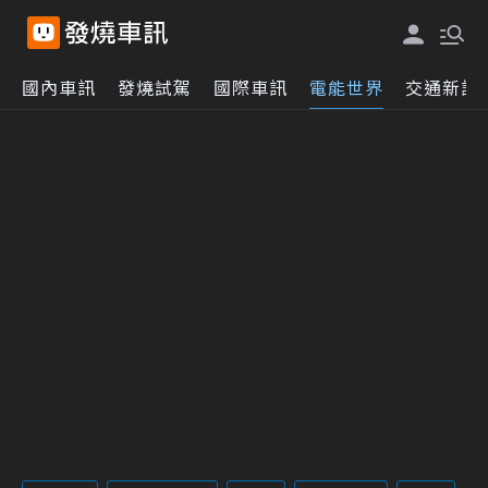
國內車訊
發燒試駕
國際車訊
電能世界
交通新訊