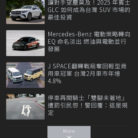
讓對手望塵莫及！2025 年賓士
GLC 如何成為台灣 SUV 市場的
最佳投資
Mercedes-Benz 電動策略轉向
EQ 命名淡出 燃油與電動並行
發展
J SPACE翻轉戰局奪回輕型商
用車冠軍 台灣2月車市年增
4.8%
停車再開騎士「雙腳未著地」
遭罰引民怨！警回覆：這是規
定
More