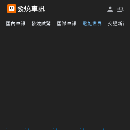
國內車訊
發燒試駕
國際車訊
電能世界
交通新訊