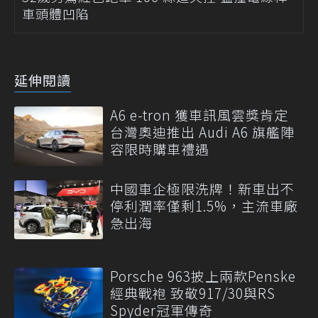
車頭體凹陷
延伸閱讀
A6 e-tron 獲車訊風雲獎肯定
台灣奧迪推出 Audi A6 旗艦陣
容限時購車禮遇
中國車企極限洗牌！新車出不
停利潤率僅剩1.5%，主流車廠
急出海
Porsche 963披上兩款Penske
經典戰袍 致敬917/30與RS
Spyder冠軍傳奇