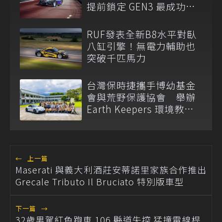
提前鎖定 GEN3 最成功賽
車
RUF發表全新B8水平對臥
八缸引擎！無電力輔助也
突破千匹馬力
台灣保時捷攜手博幼基金
會與荒野保護協會 舉辦
Earth Keepers 環境教育
夏令營
←
上一篇
Maserati 與義大利酒莊安蒂諾里家族合作推出
Grecale Tributo Il Bruciato 特別版車型
下一篇
→
32歲男駕紅色跑車 106 縣道失控 猛撞電線桿