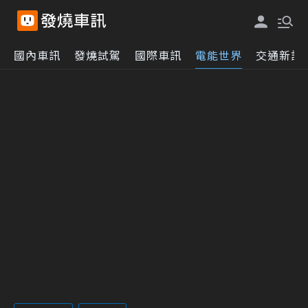
國內車訊
發燒試駕
國際車訊
電能世界
交通新訊