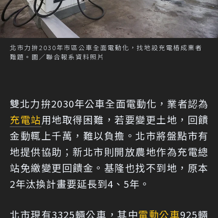
北市力拚2030年市區公車全面電動化，找地設充電樁成業者
難題。圖／聯合報系資料照片
雙北力拚2030年公車全面電動化，業者認為
充電站
用地取得困難，若要變更土地，回饋
金動輒上千萬，難以負擔。北市將盤點市有
地提供協助；新北市則開放農地作為充電總
站免繳變更回饋金。基隆也找不到地，原本
2年汰換計畫要延長到4、5年。
北市現有3325輛公車，其中
電動公車
925輛