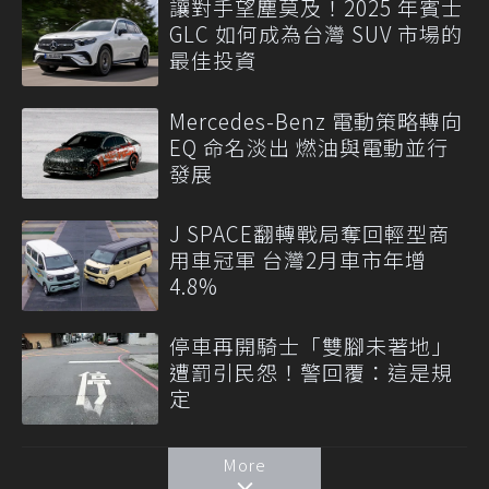
讓對手望塵莫及！2025 年賓士
GLC 如何成為台灣 SUV 市場的
最佳投資
Mercedes-Benz 電動策略轉向
EQ 命名淡出 燃油與電動並行
發展
J SPACE翻轉戰局奪回輕型商
用車冠軍 台灣2月車市年增
4.8%
停車再開騎士「雙腳未著地」
遭罰引民怨！警回覆：這是規
定
More