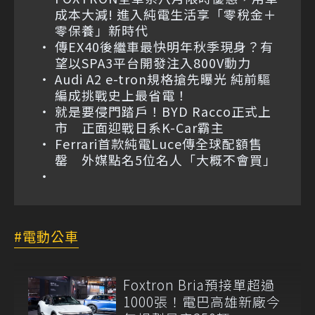
成本大減! 進入純電生活享「零稅金＋
零保養」新時代
傳EX40後繼車最快明年秋季現身？有
望以SPA3平台開發注入800V動力
Audi A2 e-tron規格搶先曝光 純前驅
編成挑戰史上最省電！
就是要侵門踏戶！BYD Racco正式上
市 正面迎戰日系K-Car霸主
Ferrari首款純電Luce傳全球配額售
罄 外媒點名5位名人「大概不會買」
電動公車
Foxtron Bria預接單超過
1000張！電巴高雄新廠今