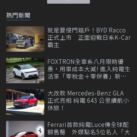
熱門新聞
就是要侵門踏戶！BYD Racco
正式上市 正面迎戰日系K-Car
霸主
FOXTRON全車系八月限時優
惠，用車成本大減! 進入純電生
活享「零稅金＋零保養」新時
代
大改款 Mercedes-Benz GLA
正式亮相 純電 643 公里續航小
休旅！
Ferrari首款純電Luce傳全球配
額售罄 外媒點名5位名人「大