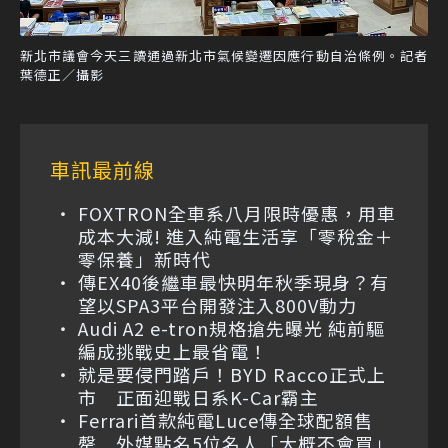
新北市議會今天三讀通過新北市氣候變遷因應行動自治條例。記者
葉德正／攝影
車訊最前線
FOXTRON全車系八月限時優惠，用車
成本大減! 進入純電生活享「零稅金＋
零保養」新時代
傳EX40後繼車最快明年秋季現身？有
望以SPA3平台開發注入800V動力
Audi A2 e-tron規格搶先曝光 純前驅
編成挑戰史上最省電！
就是要侵門踏戶！BYD Racco正式上
市 正面迎戰日系K-Car霸主
Ferrari首款純電Luce傳全球配額售
罄 外媒點名5位名人「大概不會買」