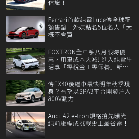
休旅！
Ferrari首款純電Luce傳全球配
額售罄 外媒點名5位名人「大
概不會買」
FOXTRON全車系八月限時優
惠，用車成本大減! 進入純電生
活享「零稅金＋零保養」新時
代
傳EX40後繼車最快明年秋季現
身？有望以SPA3平台開發注入
800V動力
Audi A2 e-tron規格搶先曝光
純前驅編成挑戰史上最省電！