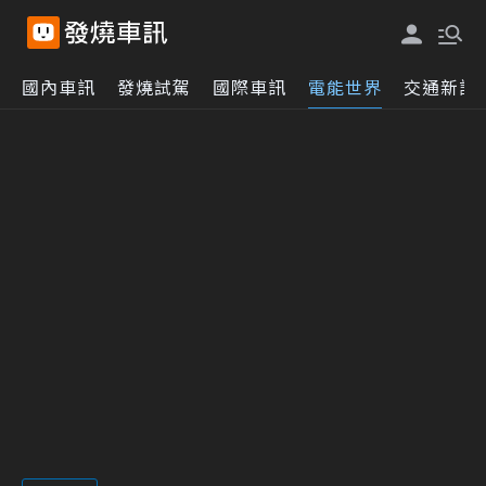
國內車訊
發燒試駕
國際車訊
電能世界
交通新訊