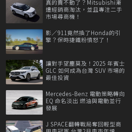
真的賣不動了？Mitsubishi漸
遭經銷商淘汰，並且專注二手
市場尋商機！
影／911竟然換了Honda的引
擎？保時捷鐵粉憤怒了！
讓對手望塵莫及！2025 年賓士
GLC 如何成為台灣 SUV 市場的
最佳投資
Mercedes-Benz 電動策略轉向
EQ 命名淡出 燃油與電動並行
發展
J SPACE翻轉戰局奪回輕型商
用車冠軍 台灣2月車市年增