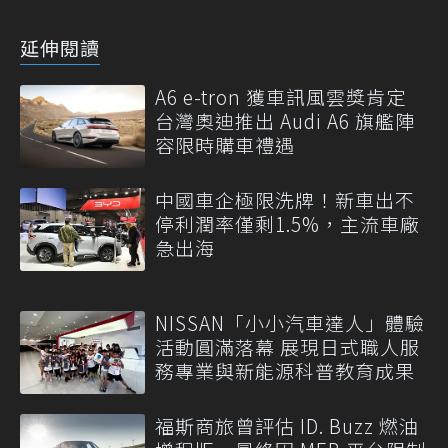
延伸閱讀
A6 e-tron 獲車訊風雲獎肯定
台灣奧迪推出 Audi A6 旗艦陣
容限時購車禮遇
中國車企極限洗牌！新車出不
停利潤率僅剩1.5%，主流車廠
急出海
NISSAN「小小汽車達人」體驗
活動圓滿落幕 展現日式職人服
務專業與新能源科普教育成果
福斯商旅曾評估 ID. Buzz 燃油