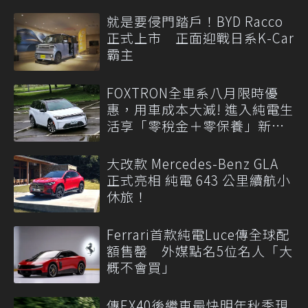
就是要侵門踏戶！BYD Racco
正式上市 正面迎戰日系K-Car
霸主
FOXTRON全車系八月限時優
惠，用車成本大減! 進入純電生
活享「零稅金＋零保養」新時
代
大改款 Mercedes-Benz GLA
正式亮相 純電 643 公里續航小
休旅！
Ferrari首款純電Luce傳全球配
額售罄 外媒點名5位名人「大
概不會買」
傳EX40後繼車最快明年秋季現