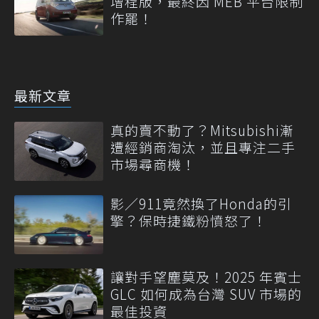
增程版，最終因 MEB 平台限制
作罷！
最新文章
真的賣不動了？Mitsubishi漸
遭經銷商淘汰，並且專注二手
市場尋商機！
影／911竟然換了Honda的引
擎？保時捷鐵粉憤怒了！
讓對手望塵莫及！2025 年賓士
GLC 如何成為台灣 SUV 市場的
最佳投資