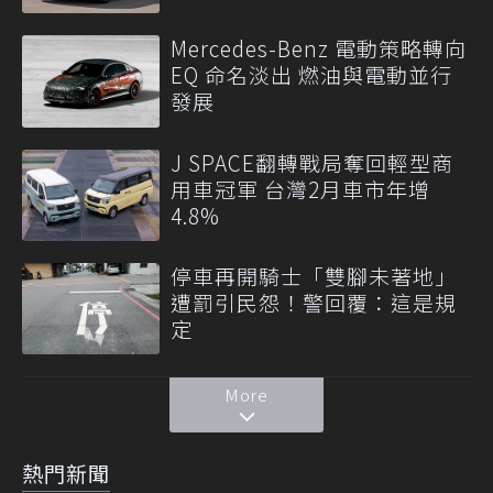
Mercedes-Benz 電動策略轉向
EQ 命名淡出 燃油與電動並行
發展
J SPACE翻轉戰局奪回輕型商
用車冠軍 台灣2月車市年增
4.8%
停車再開騎士「雙腳未著地」
遭罰引民怨！警回覆：這是規
定
More
熱門新聞