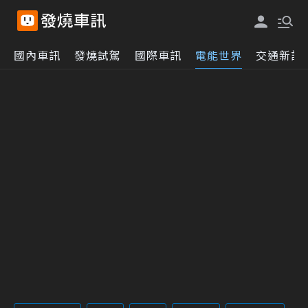
國內車訊
發燒試駕
國際車訊
電能世界
交通新訊