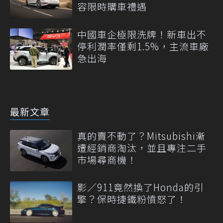
容限時購車禮遇
中國車企極限洗牌！新車出不
停利潤率僅剩1.5%，主流車廠
急出海
最新文章
真的賣不動了？Mitsubishi漸
遭經銷商淘汰，並且專注二手
市場尋商機！
影／911竟然換了Honda的引
擎？保時捷鐵粉憤怒了！