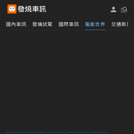
國內車訊
發燒試駕
國際車訊
電能世界
交通新訊