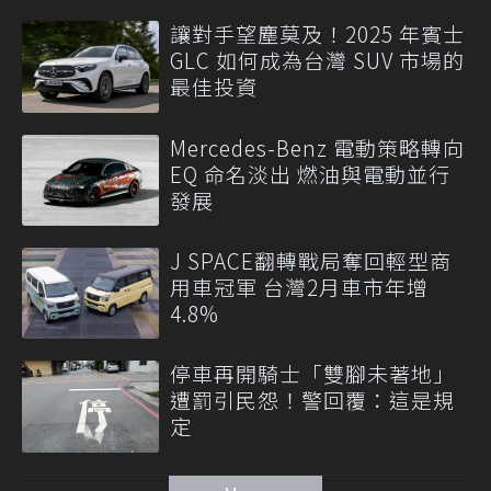
讓對手望塵莫及！2025 年賓士
GLC 如何成為台灣 SUV 市場的
最佳投資
Mercedes-Benz 電動策略轉向
EQ 命名淡出 燃油與電動並行
發展
J SPACE翻轉戰局奪回輕型商
用車冠軍 台灣2月車市年增
4.8%
停車再開騎士「雙腳未著地」
遭罰引民怨！警回覆：這是規
定