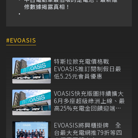
修數據揭露真相！
EVOASIS
特斯拉掀充電價格戰
EVOASIS推訂閱制假日最
低5.25元會員優惠
VOASIS快充版圖持續擴大
6月多座超級綠洲上線、最
高25%充電金回饋迎端午
車潮
EVOASIS將興櫃掛牌 全
台最大充電網推79折等四