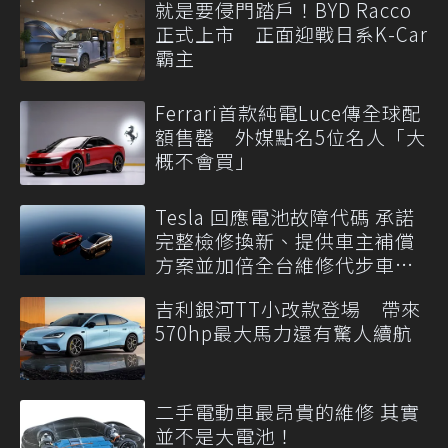
就是要侵門踏戶！BYD Racco
正式上市 正面迎戰日系K-Car
霸主
Ferrari首款純電Luce傳全球配
額售罄 外媒點名5位名人「大
概不會買」
Tesla 回應電池故障代碼 承諾
完整檢修換新、提供車主補償
方案並加倍全台維修代步車數
量
吉利銀河TT小改款登場 帶來
570hp最大馬力還有驚人續航
二手電動車最昂貴的維修 其實
並不是大電池！