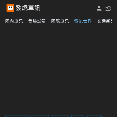
國內車訊
發燒試駕
國際車訊
電能世界
交通新訊