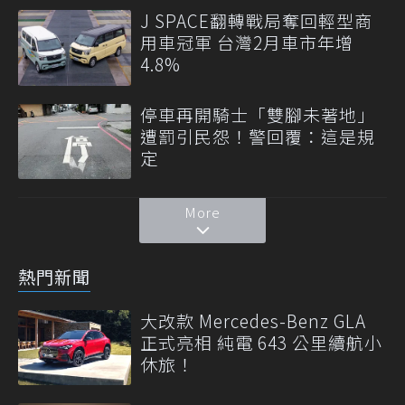
J SPACE翻轉戰局奪回輕型商
用車冠軍 台灣2月車市年增
4.8%
停車再開騎士「雙腳未著地」
遭罰引民怨！警回覆：這是規
定
More
熱門新聞
大改款 Mercedes-Benz GLA
正式亮相 純電 643 公里續航小
休旅！