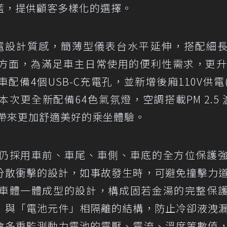
藍，提供顧客多樣化的選擇。
純電設計質感，簡薄型儀表台水平延伸，搭配細
方面，為滿足車主日常使用的便利性需求，更升
備4個USB-C充電孔，並新增後廂110V供電(V
更全新配備64色氣氛燈，空調搭載PM 2.5 
費者帶來更加舒適美好的乘坐體驗。
仍採用車前、車尾、車側、車底的全方位保護
分散衝擊的設計，如事故發生時，可避免撞擊力
車體一體成型的設計，構成固若金湯的完整保
」與「電池元件」相隔離的結構，防止冷卻液洩
會多重監測動力電池的電壓、電流、溫度等數值