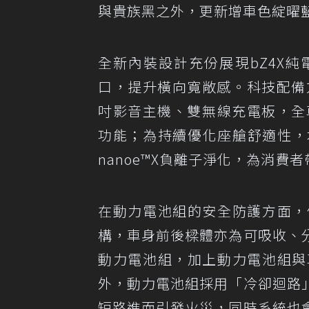
與貴族黑之外，更新增車色綻曜
全新內裝設計充份展現bZ4X
口，提升橫向寬敞感。科技配備
吋影音主機、雙無線充電板，全車配
功能；為持續優化座艙舒適性，本次
nanoe™X負離子淨化，為消
在動力電池組的安全防護方面，
構，車身前後樑體亦為可吸收、
動力電池組，加上動力電池組與
外，動力電池組採用「冷卻迴路
短路進而引發火災，同時系統也