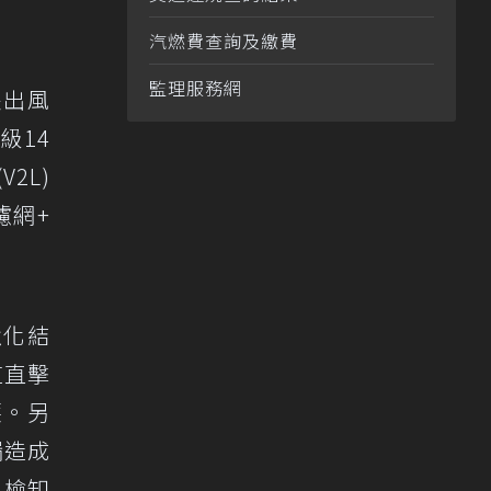
汽燃費查詢及繳費
監理服務網
長出風
級14
2L)
濾網+
強化結
道直擊
護。另
漏造成
，檢知