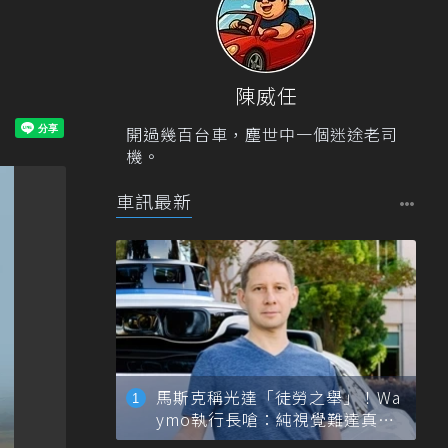
陳威任
開過幾百台車，塵世中一個迷途老司
機。
車訊最新
馬斯克稱光達「徒勞之舉」！Wa
ymo執行長嗆：純視覺難達真正
自動駕駛