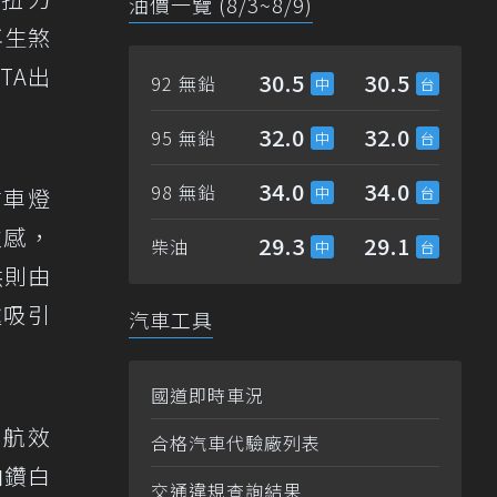
油價一覽 (8/3~8/9)
再生煞
TA出
30.5
30.5
92 無鉛
32.0
32.0
95 無鉛
34.0
34.0
98 無鉛
前車燈
次感，
29.3
29.1
柴油
拱則由
處吸引
汽車工具
國道即時車況
續航效
合格汽車代驗廠列表
鉑鑽白
交通違規查詢結果