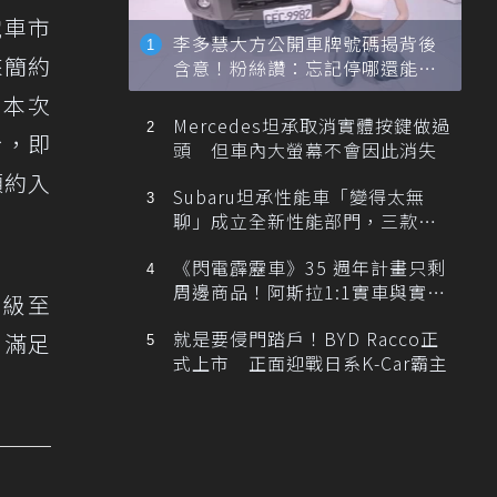
電車市
李多慧大方公開車牌號碼揭背後
來簡約
含意！粉絲讚：忘記停哪還能幫
忙找車
。本次
Mercedes坦承取消實體按鍵做過
盼，即
頭 但車內大螢幕不會因此消失
預約入
Subaru坦承性能車「變得太無
聊」成立全新性能部門，三款手
排跑車開發中！
《閃電霹靂車》35 週年計畫只剩
周邊商品！阿斯拉1:1實車與實體
升級至
展覽雙雙喊卡
就是要侵門踏戶！BYD Racco正
，滿足
式上市 正面迎戰日系K-Car霸主