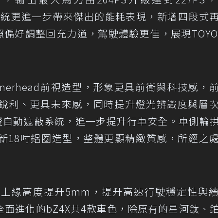
le電驅系統更進一步帶來傑出的能耗表現，新增四段式
照偏好調整回充力道，駕駛體驗更佳，展現TOYO
mmerhead前視造型，形象更具前衛與科技感，
銳利、更具未來感，同時提升燈光辨識度與層
光燈自動遮蔽系統，進一步提升行車安全。車側輪
新18吋鋁圈造型，整體更顯精緻質感，所經之
上緣高度提升5mm，提升高速行駛穩定性與
面進化的bZ4X共4款車色，除原有的星河鈦、