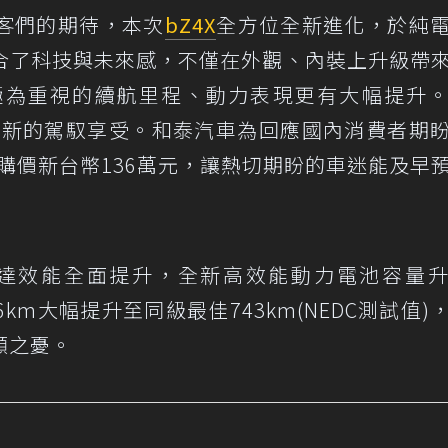
客們的期待，本次
bZ4X
全方位全新進化，於純
合了科技與未來感，不僅在外觀、內裝上升級帶
極為重視的續航里程、動力表現更有大幅提升
全新的駕馭享受。和泰汽車為回應國內消費者期
預購價新台幣136萬元，讓熱切期盼的車迷能及早
達效能全面提升，全新高效能動力電池容量
26km大幅提升至同級最佳743km(NEDC測試值)
顧之憂。