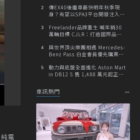
傳EX40後繼車最快明年秋季現
身？有望以SPA3平台開發注入80
0V動力
Freelander品牌重生 喊年銷30
萬輛目標 CJLR：打造國際品牌
半數銷量來自全球！
與世界頂尖樂團相遇 Mercedes-
Benz Pass 白金會員優先購票維
也納愛樂
動力與底盤全面進化 Aston Mart
in DB12 S 售 1,488 萬元起正式
登台
車訊熱門
來純電