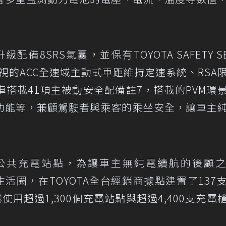
備8SRS氣囊，並保有TOYOTA SAFETY SE
視的ACC全速域主動式車距維持定速系統、RSA
搭載41項主被動安全配備註7，搭載的PVM環
功能等，兼顧駕駛者與乘客的乘坐安全，讓車主
個公共充電站點，為讓車主無純電續航的後顧
生活圈，在TOYOTA全台經銷商據點建置了137
可輕鬆使用超過1,300個充電站點與超過4,400支充電