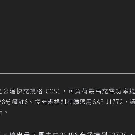
公建快充規格-CCS1，可負荷最高充電功率
28分鐘註6。慢充規格則持續適用SAE J1772，
行。
輸出最大馬力由204PS升級達到227PS