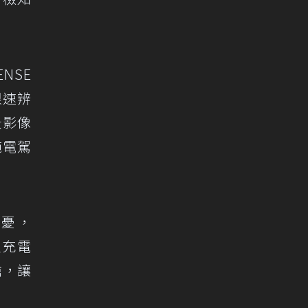
NSE
限速辨
景影像
純電駕
之憂，
支充電
槍，讓