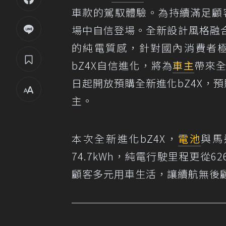
車款的駕馭體驗。為持續滿足顧
場中自信登場。全新設計風格融
的純電質感，針對國內消費者
bZ4X自信進化，將為
車主
帶來
日起開放預購全新進化bZ4X，
主。
本次全新進化bZ4X，
電池
與馬
74.7kWh，純電行駛里程更從6
顧客多元用車生活，讓續航無後