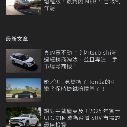
增程版，最終因 MEB 平台限制
作罷！
最新文章
真的賣不動了？Mitsubishi漸
遭經銷商淘汰，並且專注二手
市場尋商機！
影／911竟然換了Honda的引
擎？保時捷鐵粉憤怒了！
讓對手望塵莫及！2025 年賓士
GLC 如何成為台灣 SUV 市場的
最佳投資