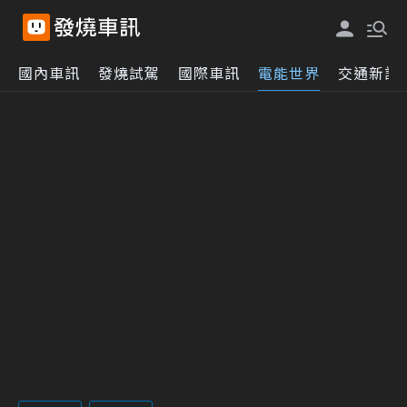
國內車訊
發燒試駕
國際車訊
電能世界
交通新訊