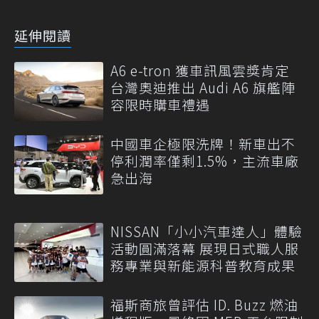
延伸閱讀
A6 e-tron 獲車訊風雲獎肯定
台灣奧迪推出 Audi A6 旗艦陣
容限時購車禮遇
中國車企極限洗牌！新車出不
停利潤率僅剩1.5%，主流車廠
急出海
NISSAN「小小汽車達人」體驗
活動圓滿落幕 展現日式職人服
務專業與新能源科普教育成果
福斯商旅曾評估 ID. Buzz 燃油