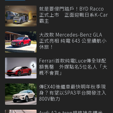
就是要侵門踏戶！BYD Racco
正式上市 正面迎戰日系K-Car
霸主
大改款 Mercedes-Benz GLA
正式亮相 純電 643 公里續航小
休旅！
Ferrari首款純電Luce傳全球配
額售罄 外媒點名5位名人「大
概不會買」
傳EX40後繼車最快明年秋季現
身？有望以SPA3平台開發注入
800V動力
Audi A2 e-tron規格搶先曝光