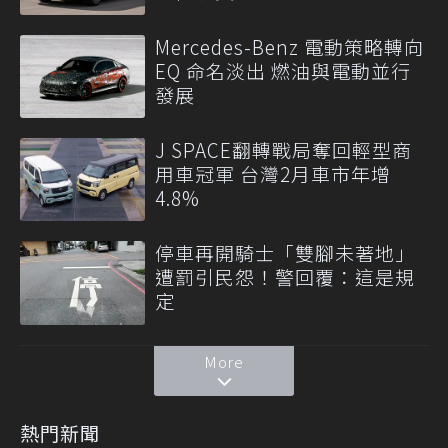
Mercedes-Benz 電動策略轉向
EQ 命名淡出 燃油與電動並行
發展
J SPACE翻轉戰局奪回輕型商
用車冠軍 台灣2月車市年增
4.8%
停車再開騎士「雙腳未著地」
遭罰引民怨！警回覆：這是規
定
More
熱門新聞