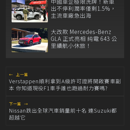
中國車企極限洗牌！新車
出不停利潤率僅剩1.5%，
主流車廠急出海
大改款 Mercedes-Benz
GLA 正式亮相 純電 643 公
里續航小休旅！
←
上一篇
Verstappen順利拿到A級許可證將開啟賽車副
本 你知道現役F1車手誰也跑過耐力賽嗎?
下一篇
→
Nissan跌出全球汽車銷量前十名 連Suzuki都
超越它