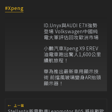
Xpeng
ID.Unyx與AUDI E7X強勢
登場 Volkswagen中國純
電大軍評估回攻歐洲市場
小鵬汽車Xpeng X9 EREV
油電車跑出驚人1,600公里
續航旅程！
華為推出最新車用顯示技
術 前擋風玻璃變身AR抬頭
顯示器！
←
上一篇
Stellantis新電動車Leapmotor B05 將挑戰歐