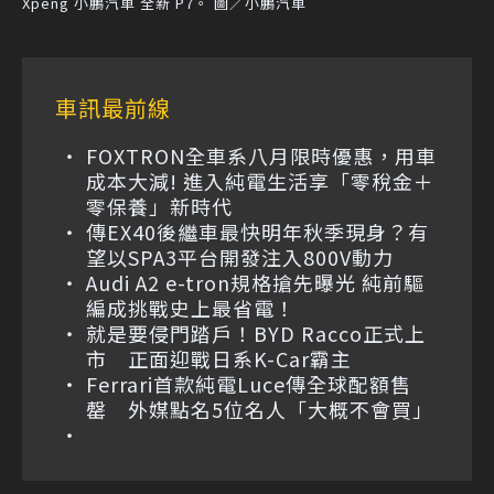
Xpeng 小鵬汽車 全新 P7。 圖／小鵬汽車
車訊最前線
FOXTRON全車系八月限時優惠，用車
成本大減! 進入純電生活享「零稅金＋
零保養」新時代
傳EX40後繼車最快明年秋季現身？有
望以SPA3平台開發注入800V動力
Audi A2 e-tron規格搶先曝光 純前驅
編成挑戰史上最省電！
就是要侵門踏戶！BYD Racco正式上
市 正面迎戰日系K-Car霸主
Ferrari首款純電Luce傳全球配額售
罄 外媒點名5位名人「大概不會買」