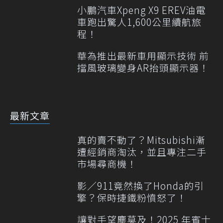
小鵬汽車Xpeng X9 EREV油電
車跑出驚人1,600公里續航旅
程！
華為推出最新車用顯示技術 前
擋風玻璃變身AR抬頭顯示器！
最新文章
真的賣不動了？Mitsubishi漸
遭經銷商淘汰，並且專注二手
市場尋商機！
影／911竟然換了Honda的引
擎？保時捷鐵粉憤怒了！
讓對手望塵莫及！2025 年賓士