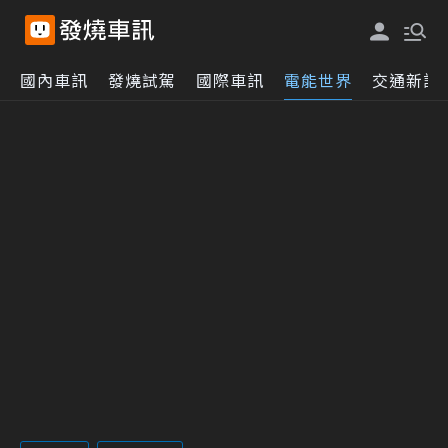
國內車訊
發燒試駕
國際車訊
電能世界
交通新訊