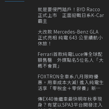
就是要侵門踏戶！BYD Racco
正式上市 正面迎戰日系K-Car
霸主
大改款 Mercedes-Benz GLA
正式亮相 純電 643 公里續航小
休旅！
Ferrari首款純電Luce傳全球配
額售罄 外媒點名5位名人「大
概不會買」
FOXTRON全車系八月限時優
惠，用車成本大減! 進入純電生
活享「零稅金＋零保養」新時
代
傳EX40後繼車最快明年秋季現
身？有望以SPA3平台開發注入