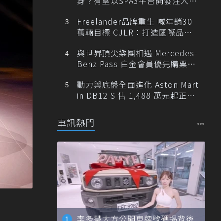
身？有望以SPA3平台開發注入80
0V動力
Freelander品牌重生 喊年銷30
萬輛目標 CJLR：打造國際品牌
半數銷量來自全球！
與世界頂尖樂團相遇 Mercedes-
Benz Pass 白金會員優先購票維
也納愛樂
動力與底盤全面進化 Aston Mart
in DB12 S 售 1,488 萬元起正式
登台
車訊熱門
李多慧大方公開車牌號碼揭背後