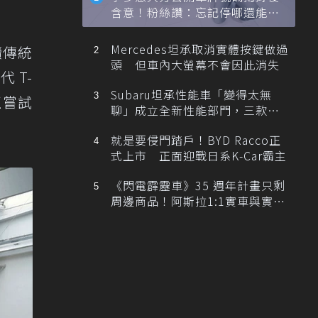
含意！粉絲讚：忘記停哪還能幫
忙找車
Mercedes坦承取消實體按鍵做過
續傳統
頭 但車內大螢幕不會因此消失
代 T-
Subaru坦承性能車「變得太無
正嘗試
聊」成立全新性能部門，三款手
排跑車開發中！
就是要侵門踏戶！BYD Racco正
式上市 正面迎戰日系K-Car霸主
《閃電霹靂車》35 週年計畫只剩
周邊商品！阿斯拉1:1實車與實體
展覽雙雙喊卡