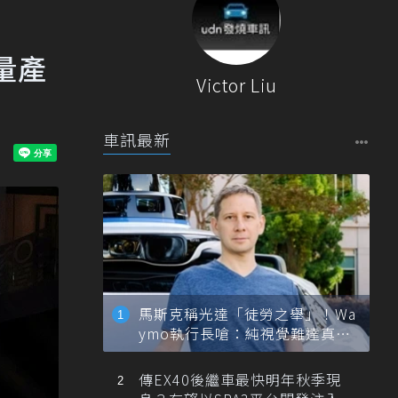
年量產
Victor Liu
車訊最新
馬斯克稱光達「徒勞之舉」！Wa
ymo執行長嗆：純視覺難達真正
自動駕駛
傳EX40後繼車最快明年秋季現