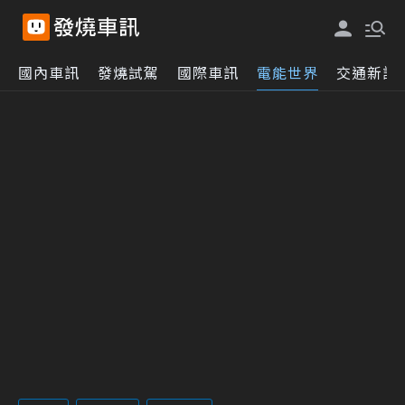
國內車訊
發燒試駕
國際車訊
電能世界
交通新訊