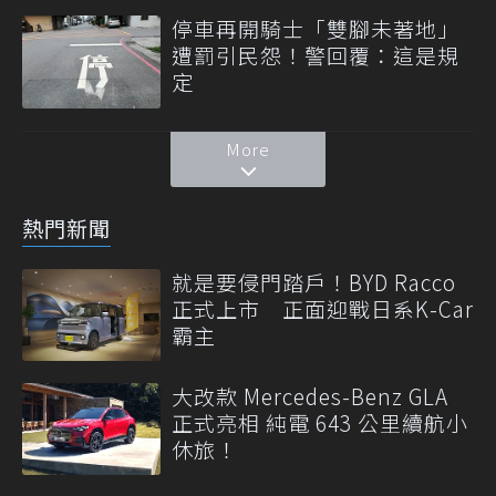
停車再開騎士「雙腳未著地」
遭罰引民怨！警回覆：這是規
定
More
熱門新聞
就是要侵門踏戶！BYD Racco
正式上市 正面迎戰日系K-Car
霸主
大改款 Mercedes-Benz GLA
正式亮相 純電 643 公里續航小
休旅！