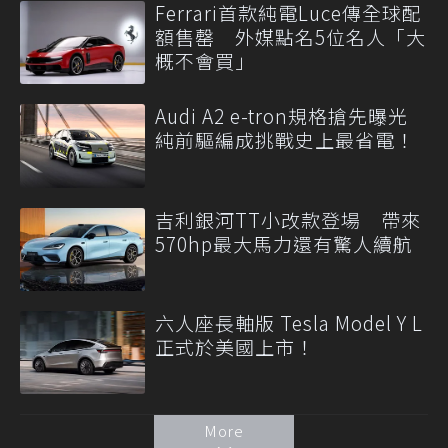
Ferrari首款純電Luce傳全球配
額售罄 外媒點名5位名人「大
概不會買」
Audi A2 e-tron規格搶先曝光
純前驅編成挑戰史上最省電！
吉利銀河TT小改款登場 帶來
570hp最大馬力還有驚人續航
六人座長軸版 Tesla Model Y L
正式於美國上市！
More