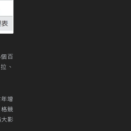
3個百
斯拉、
占年增
價格競
擴大影