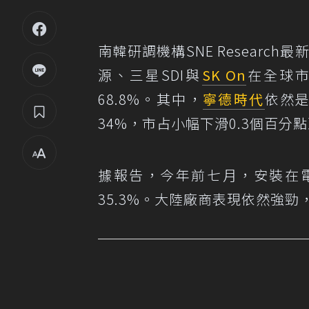
南韓研調機構SNE Researc
源、三星SDI與
SK On
在全球市
68.8%。其中，
寧德時代
依然
34%，市占小幅下滑0.3個百分點至
據報告，今年前七月，安裝在電
35.3%。大陸廠商表現依然強