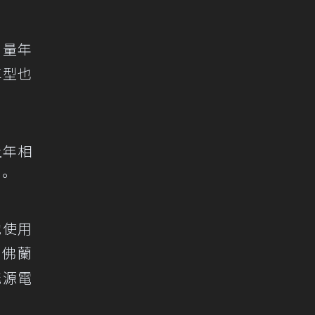
用量年
車型也
上年相
。
池使用
雪佛蘭
能源電