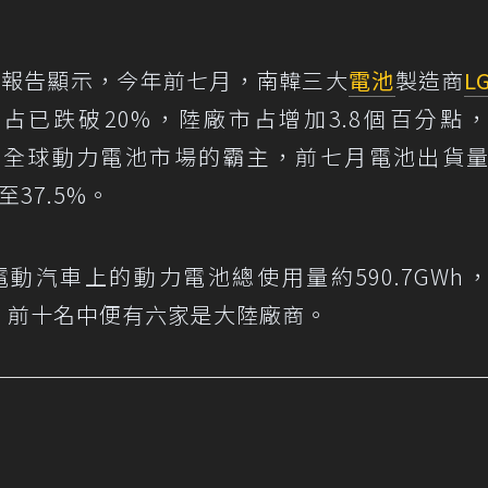
h最新報告顯示，今年前七月，南韓三大
電池
製造商
L
占已跌破20%，陸廠市占增加3.8個百分點
是全球動力電池市場的霸主，前七月電池出貨
37.5%。
動汽車上的動力電池總使用量約590.7GWh
勁，前十名中便有六家是大陸廠商。