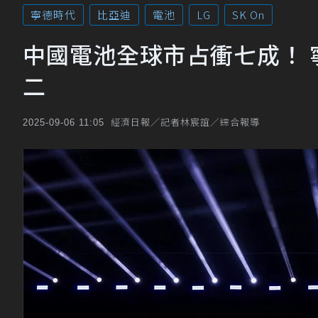
寧德時代
比亞迪
電池
LG
SK On
中國電池全球市占衝七成！ 
二
經濟日報／記者林宸誼／綜合報導
2025-09-06 11:05