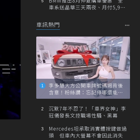
BMW推出8月仲夏購車優惠 全
車系送晶華三天兩夜、月付5,900
元起
車訊熱門
李多慧大方公開車牌號碼揭背後
含意！粉絲讚：忘記停哪還能幫
忙找車
沉默7年不忍了！「車界女神」李
冠儀發長文控職場性騷、黑幕
Mercedes坦承取消實體按鍵做過
頭 但車內大螢幕不會因此消失