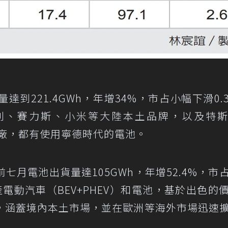
到221.4GWh，年增34%，市占小幅下滑0.
吉利、賽力斯、小米等大陸本土品牌，以及特
大廠，都有使用寧德時代的電池。
前七月電池出貨量達105GWh，年增52.4%，市
產電動汽車（BEV+PHEV）和電池，基於出色的
，涵蓋境內本土市場，並在歐洲等海外市場迅速