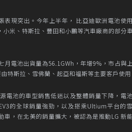
張表現突出。今年上半年， 比亞迪歐洲電池使
。此外，小米、特斯拉、豐田和小鵬等汽車廠商的部分
月電池出貨量為56.1GWh，年增9%，市占與
。主要由特斯拉、雪佛蘭、起亞和福斯等主要客戶使用
能源電池的車型銷售低迷以及整體銷量下降，電
EV3的全球銷量強勁，以及搭乘Ultium平台的
erado電動車，在北美的銷量擴大，被認為是推動LG 新