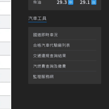
29.3
29.1
柴油
汽車工具
國道即時車況
合格汽車代驗廠列表
交通違規查詢結果
汽燃費查詢及繳費
監理服務網