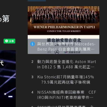
%第
與世界頂尖樂團相遇 Mercedes-
Benz Pass 白金會員優先購票維
也納愛樂
動力與底盤全面進化 Aston Mart
in DB12 S 售 1,488 萬元起正式
登台
Kia Stonic前7月銷量年增145%
79.9萬元起再送電子後視鏡
NISSAN推經典車回廠專案 CEF
IRO與INFINITI老車原廠零件最
低1折