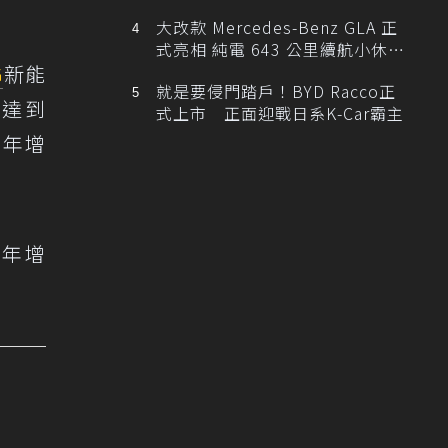
大改款 Mercedes-Benz GLA 正
式亮相 純電 643 公里續航小休
G
新能
旅！
就是要侵門踏戶！BYD Racco正
，達到
式上市 正面迎戰日系K-Car霸主
量年增
，年增