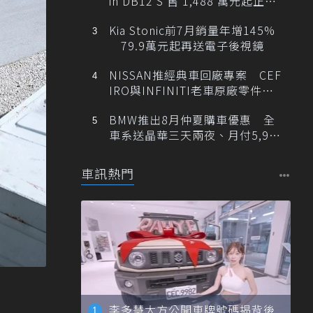
in DB12 S 售 1,488 萬元起正式
登台
Kia Stonic前7月銷量年增145%
79.9萬元起再送電子後視鏡
NISSAN推經典車回廠專案 CEF
IRO與INFINITI老車原廠零件最
低1折
BMW推出8月仲夏購車優惠 全
車系送晶華三天兩夜、月付5,900
元起
車訊熱門
李多慧大方公開車牌號碼揭背後