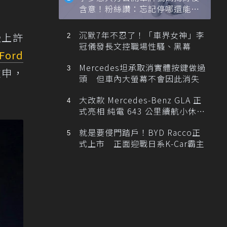
含意！粉絲讚：忘記停哪還能幫
忙找車
沉默7年不忍了！「車界女神」李
慢上許
冠儀發長文控職場性騷、黑幕
Ford
Mercedes坦承取消實體按鍵做過
重申，
頭 但車內大螢幕不會因此消失
大改款 Mercedes-Benz GLA 正
式亮相 純電 643 公里續航小休
旅！
就是要侵門踏戶！BYD Racco正
式上市 正面迎戰日系K-Car霸主