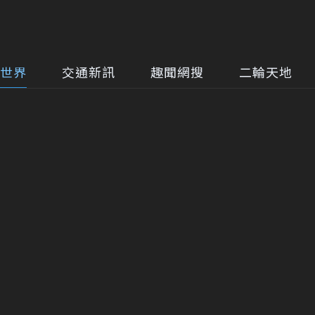
世界
交通新訊
趣聞網搜
二輪天地