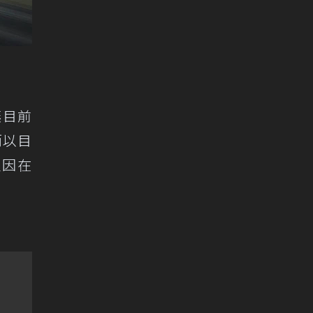
讓目前
而以目
主因在