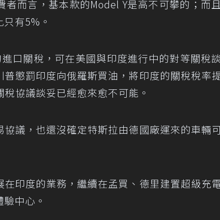
者而言，基本款的Model Y是高不可攀的；而
比只有5%。
%的進口關稅，可在美國與印度進行中的對等關稅
川普懲罰印度向俄羅斯買油，將印度的關稅稅率
關稅協議談妥已經愈來愈不可能。
易協議，也還沒確定特斯拉由德國廠運來的車輛
展在印度的業務，繼續在孟買、德里建置超級充
體驗中心。