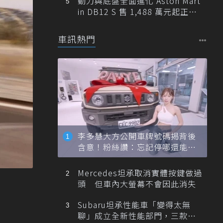
動力與底盤全面進化 Aston Mart
in DB12 S 售 1,488 萬元起正式
登台
車訊熱門
李多慧大方公開車牌號碼揭背後
含意！粉絲讚：忘記停哪還能幫
忙找車
Mercedes坦承取消實體按鍵做過
頭 但車內大螢幕不會因此消失
Subaru坦承性能車「變得太無
聊」成立全新性能部門，三款手