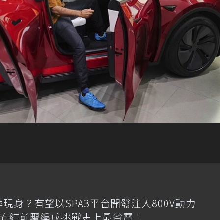
季現身？有望以SPA3平台開發注入800V動力
格搶先曝光 純前驅編成挑戰史上最省電！