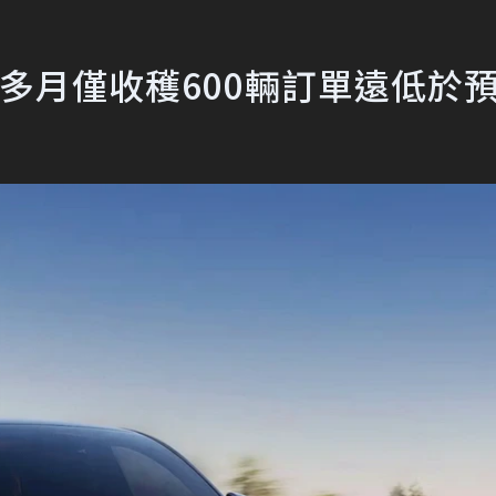
個多月僅收穫600輛訂單遠低於