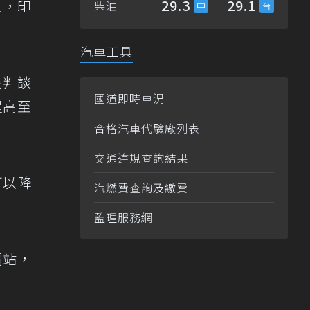
29.3
29.1
且，印
柴油
汽車工具
談判談
國道即時車況
提高至
合格汽車代驗廠列表
交通違規查詢結果
可以降
汽燃費查詢及繳費
監理服務網
電站，