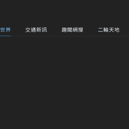
世界
交通新訊
趣聞網搜
二輪天地