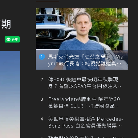
預期
馬斯克稱光達「徒勞之舉」！Wa
ymo執行長嗆：純視覺難達真正
自動駕駛
傳EX40後繼車最快明年秋季現
身？有望以SPA3平台開發注入80
0V動力
Freelander品牌重生 喊年銷30
萬輛目標 CJLR：打造國際品牌
半數銷量來自全球！
與世界頂尖樂團相遇 Mercedes-
Benz Pass 白金會員優先購票維
也納愛樂