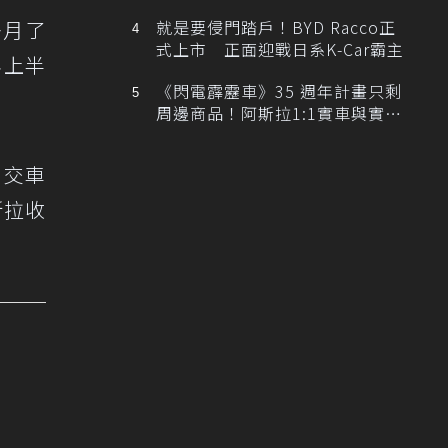
排跑車開發中！
多月了
就是要侵門踏戶！BYD Racco正
式上市 正面迎戰日系K-Car霸主
年上半
《閃電霹靂車》35 週年計畫只剩
周邊商品！阿斯拉1:1實車與實體
展覽雙雙喊卡
。交車
斯拉收