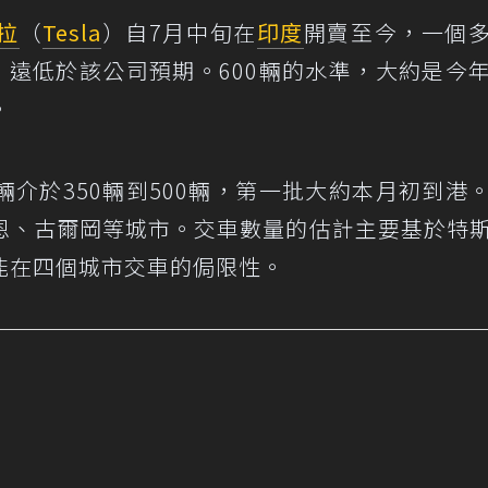
拉
（
Tesla
）自7月中旬在
印度
開賣至今，一個
，遠低於該公司預期。600輛的水準，大約是今
。
介於350輛到500輛，第一批大約本月初到港
恩、古爾岡等城市。交車數量的估計主要基於特
能在四個城市交車的侷限性。