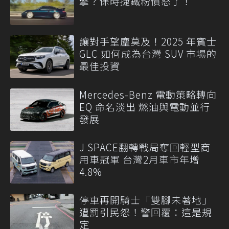
擎？保時捷鐵粉憤怒了！
讓對手望塵莫及！2025 年賓士
GLC 如何成為台灣 SUV 市場的
最佳投資
Mercedes-Benz 電動策略轉向
EQ 命名淡出 燃油與電動並行
發展
J SPACE翻轉戰局奪回輕型商
用車冠軍 台灣2月車市年增
4.8%
停車再開騎士「雙腳未著地」
遭罰引民怨！警回覆：這是規
定