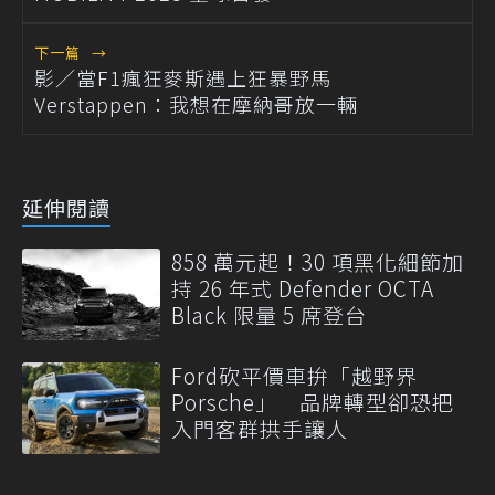
下一篇
→
影／當F1瘋狂麥斯遇上狂暴野馬
Verstappen：我想在摩納哥放一輛
延伸閱讀
858 萬元起！30 項黑化細節加
持 26 年式 Defender OCTA
Black 限量 5 席登台
Ford砍平價車拚「越野界
Porsche」 品牌轉型卻恐把
入門客群拱手讓人