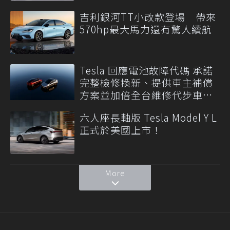
吉利銀河TT小改款登場 帶來
570hp最大馬力還有驚人續航
Tesla 回應電池故障代碼 承諾
完整檢修換新、提供車主補償
方案並加倍全台維修代步車數
量
六人座長軸版 Tesla Model Y L
正式於美國上市！
More