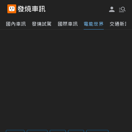
國內車訊
發燒試駕
國際車訊
電能世界
交通新訊