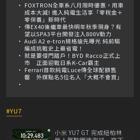
FOXTRON全車系八月限時優惠，用車
成本大減! 進入純電生活享「零稅金＋
零保養」新時代
傳EX40後繼車最快明年秋季現身？有
望以SPA3平台開發注入800V動力
Audi A2 e-tron規格搶先曝光 純前驅
編成挑戰史上最省電！
就是要侵門踏戶！BYD Racco正式上
市 正面迎戰日系K-Car霸主
Ferrari首款純電Luce傳全球配額售
罄 外媒點名5位名人「大概不會買」
YU7
小米 YU7 GT 完成紐柏林
無人駕駛圈速測試 寫下