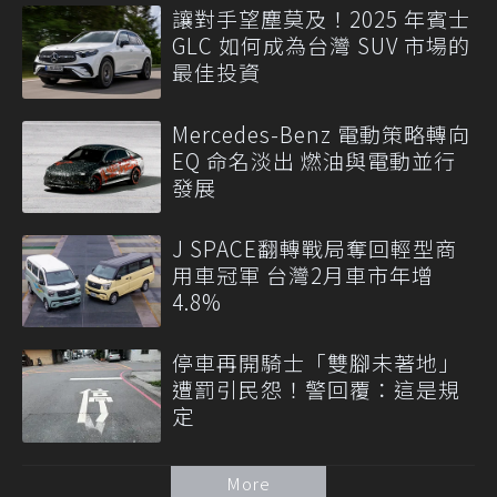
讓對手望塵莫及！2025 年賓士
GLC 如何成為台灣 SUV 市場的
最佳投資
Mercedes-Benz 電動策略轉向
EQ 命名淡出 燃油與電動並行
發展
J SPACE翻轉戰局奪回輕型商
用車冠軍 台灣2月車市年增
4.8%
停車再開騎士「雙腳未著地」
遭罰引民怨！警回覆：這是規
定
More