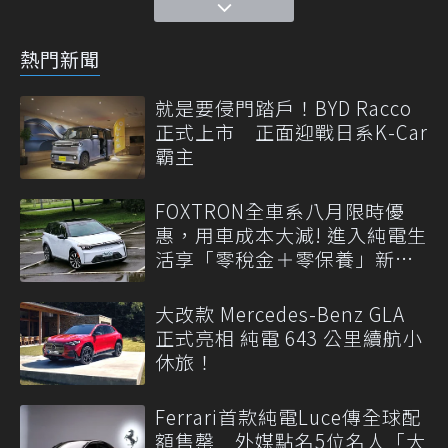
熱門新聞
就是要侵門踏戶！BYD Racco
正式上市 正面迎戰日系K-Car
霸主
FOXTRON全車系八月限時優
惠，用車成本大減! 進入純電生
活享「零稅金＋零保養」新時
代
大改款 Mercedes-Benz GLA
正式亮相 純電 643 公里續航小
休旅！
Ferrari首款純電Luce傳全球配
額售罄 外媒點名5位名人「大