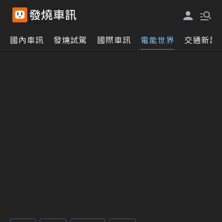
國內車訊
發燒試駕
國際車訊
電能世界
交通新訊