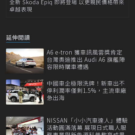
全新 Skoda Epiq 即將登場 以更親民價格帶來
卓越表現
延伸閱讀
A6 e-tron 獲車訊風雲獎肯定
台灣奧迪推出 Audi A6 旗艦陣
容限時購車禮遇
中國車企極限洗牌！新車出不
停利潤率僅剩1.5%，主流車廠
急出海
NISSAN「小小汽車達人」體驗
活動圓滿落幕 展現日式職人服
務專業與新能源科普教育成果