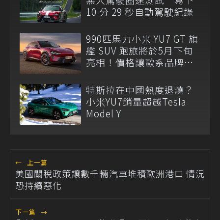
10 分 29 秒自動駕駛紀錄
990匹馬力小米 YU7 GT 旗
艦 SUV 跑旅將於5月下旬
亮相！價格讓歐系品牌倍
感壓力
特斯拉在中國熱度退燒？
小米YU7銷量超越Tesla
Model Y
←
上一篇
美國關稅政策讓數千輛汽車堆積歐洲港口 情況
恐持續惡化
下一篇
→