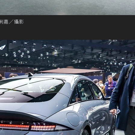
記者黃俐嘉／攝影