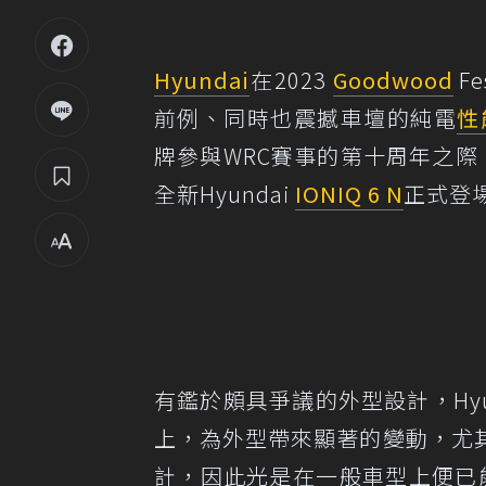
Hyundai
在2023
Goodwood
F
前例、同時也震撼車壇的純電
性
牌參與WRC賽事的第十周年之際，
全新Hyundai
IONIQ 6 N
正式登
有鑑於頗具爭議的外型設計，Hyun
上，為外型帶來顯著的變動，尤
計，因此光是在一般車型上便已能