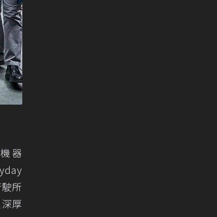
道機器
yday
行駛所
立深厚