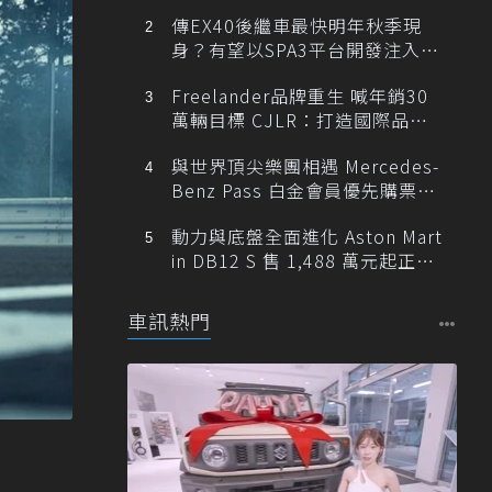
傳EX40後繼車最快明年秋季現
身？有望以SPA3平台開發注入80
0V動力
Freelander品牌重生 喊年銷30
萬輛目標 CJLR：打造國際品牌
半數銷量來自全球！
與世界頂尖樂團相遇 Mercedes-
Benz Pass 白金會員優先購票維
也納愛樂
動力與底盤全面進化 Aston Mart
in DB12 S 售 1,488 萬元起正式
登台
車訊熱門