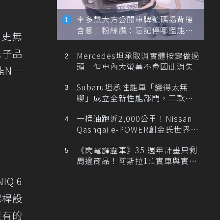
李多慧大方公開車牌號碼揭背後
含意！粉絲讚：忘記停哪還能幫
車史無
忙找車
能子品
Mercedes坦承取消實體按鍵做過
頭 但車內大螢幕不會因此消失
能N─
Subaru坦承性能車「變得太無
聊」成立全新性能部門，三款手
排跑車開發中！
一桶油跑近2,000公里！Nissan
Qashqai e-POWER創金氏世界紀
錄
《閃電霹靂車》35 週年計畫只剩
周邊商品！阿斯拉1:1實車與實體
展覽雙雙喊卡
Q 6
保桿設
擁有的