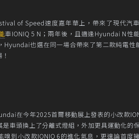
estival of Speed速度嘉年華上，帶來了現代汽
能
車IONIQ 5 N；兩年後，且適逢Hyundai N性
Hyundai也選在同一場合帶來了第二款純電性
場！
dai在今年2025首爾移動展上發表的小改款IONI
其是車頭換上了分離式燈組，外加更具運動化的
嗅到小改款IONIQ 6的進化氣息，更遑論首度