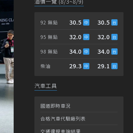
油價一覽 (8/3~8/9)
30.5
30.5
92 無鉛
32.0
32.0
95 無鉛
34.0
34.0
98 無鉛
29.3
29.1
柴油
汽車工具
國道即時車況
合格汽車代驗廠列表
交通違規查詢結果