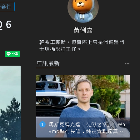
力套件
 6
黃俐嘉
韓系車專武，但實際上只是個鍵盤鬥
士與攝影打工仔。
車訊最新
馬斯克稱光達「徒勞之舉」！Wa
ymo執行長嗆：純視覺難達真正
自動駕駛