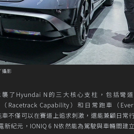
嘉／攝影
 N同樣承襲了Hyundai N的三大核心支柱，包括彎
Racetrack Capability）和日常跑車（Ever
純電性能車不僅可以在賽道上追求刺激，還能兼顧日常
紀元，IONIQ 6 N依然能為駕駛與車輛間建