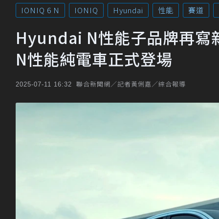
IONIQ 6 N
IONIQ
Hyundai
性能
賽道
Hyundai N性能子品牌再寫新
N性能純電車正式登場
聯合新聞網／記者黃俐嘉／綜合報導
2025-07-11 16:32