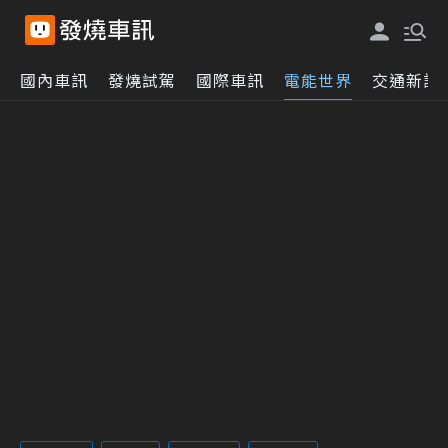
國內車訊
發燒試駕
國際車訊
電能世界
交通新訊