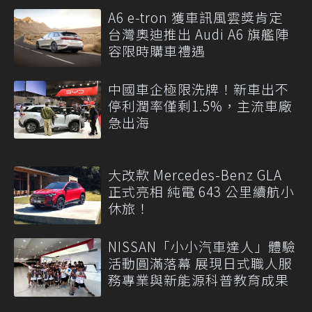
A6 e-tron 獲車訊風雲獎肯定
台灣奧迪推出 Audi A6 旗艦陣
容限時購車禮遇
中國車企極限洗牌！新車出不
停利潤率僅剩1.5%，主流車廠
急出海
大改款 Mercedes-Benz GLA
正式亮相 純電 643 公里續航小
休旅！
NISSAN「小小汽車達人」體驗
活動圓滿落幕 展現日式職人服
務專業與新能源科普教育成果