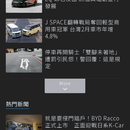
發展
J SPACE翻轉戰局奪回輕型商
用車冠軍 台灣2月車市年增
4.8%
停車再開騎士「雙腳未著地」
遭罰引民怨！警回覆：這是規
定
More
熱門新聞
就是要侵門踏戶！BYD Racco
正式上市 正面迎戰日系K-Car