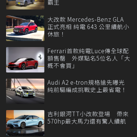
霸主
大改款 Mercedes-Benz GLA
正式亮相 純電 643 公里續航小
休旅！
Ferrari首款純電Luce傳全球配
額售罄 外媒點名5位名人「大
概不會買」
Audi A2 e-tron規格搶先曝光
純前驅編成挑戰史上最省電！
吉利銀河TT小改款登場 帶來
570hp最大馬力還有驚人續航