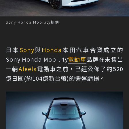
Sony Honda Mobility提供
日本
Sony
與
Honda
本田汽車合資成立的
Sony Honda Mobility
電動車
品牌在未售出
一輛
Afeela
電動車之前，已經公佈了約520
億日圓(約104億新台幣)的營運虧損。