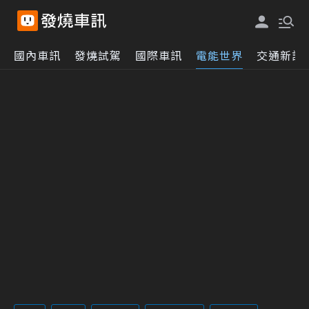
國內車訊
發燒試駕
國際車訊
電能世界
交通新訊