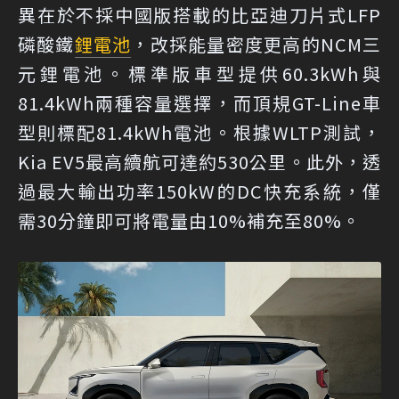
異在於不採中國版搭載的比亞迪刀片式LFP
磷酸鐵
鋰電池
，改採能量密度更高的NCM三
元鋰電池。標準版車型提供60.3kWh與
81.4kWh兩種容量選擇，而頂規GT-Line車
型則標配81.4kWh電池。根據WLTP測試，
Kia EV5最高續航可達約530公里。此外，透
過最大輸出功率150kW的DC快充系統，僅
需30分鐘即可將電量由10%補充至80%。