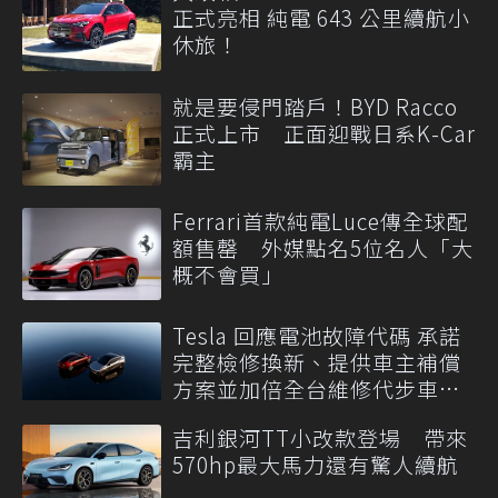
正式亮相 純電 643 公里續航小
休旅！
就是要侵門踏戶！BYD Racco
正式上市 正面迎戰日系K-Car
霸主
Ferrari首款純電Luce傳全球配
額售罄 外媒點名5位名人「大
概不會買」
Tesla 回應電池故障代碼 承諾
完整檢修換新、提供車主補償
方案並加倍全台維修代步車數
量
吉利銀河TT小改款登場 帶來
570hp最大馬力還有驚人續航