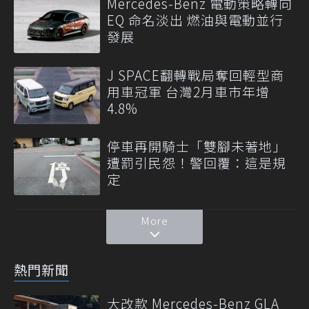
Mercedes-Benz 電動策略轉向
EQ 命名淡出 燃油與電動並行
發展
J SPACE翻轉戰局奪回輕型商
用車冠軍 台灣2月車市年增
4.8%
停車再開騎士「雙腳未著地」
遭罰引民怨！警回覆：這是規
定
More
熱門新聞
大改款 Mercedes-Benz GLA