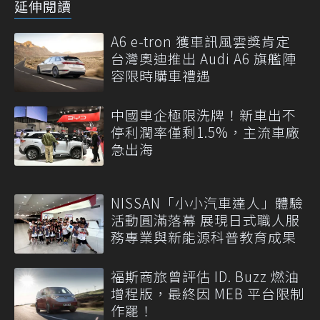
延伸閱讀
A6 e-tron 獲車訊風雲獎肯定
台灣奧迪推出 Audi A6 旗艦陣
容限時購車禮遇
中國車企極限洗牌！新車出不
停利潤率僅剩1.5%，主流車廠
急出海
NISSAN「小小汽車達人」體驗
活動圓滿落幕 展現日式職人服
務專業與新能源科普教育成果
福斯商旅曾評估 ID. Buzz 燃油
增程版，最終因 MEB 平台限制
作罷！