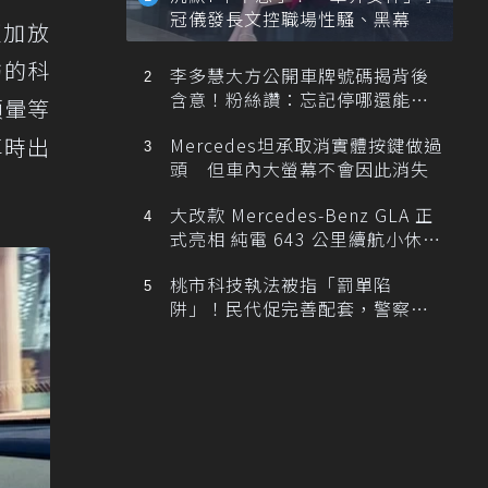
冠儀發長文控職場性騷、黑幕
更加放
訪的科
李多慧大方公開車牌號碼揭背後
含意！粉絲讚：忘記停哪還能幫
頭暈等
忙找車
車時出
Mercedes坦承取消實體按鍵做過
頭 但車內大螢幕不會因此消失
大改款 Mercedes-Benz GLA 正
式亮相 純電 643 公里續航小休
旅！
桃市科技執法被指「罰單陷
阱」！民代促完善配套，警察局
提數據回應