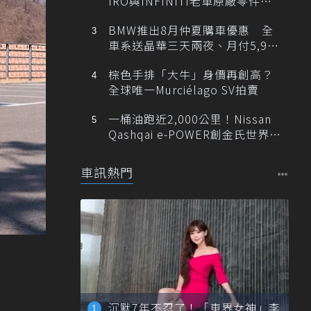
IRO與INFINITI老車原廠零件最
低1折
BMW推出8月仲夏購車優惠 全
車系送晶華三天兩夜、月付5,900
元起
棕色手排「大牛」身價再創高？
全球唯一Murciélago SV拍賣
一桶油跑近2,000公里！Nissan
Qashqai e-POWER創金氏世界紀
錄
車訊熱門
沉默7年不忍了！「車界女神」李