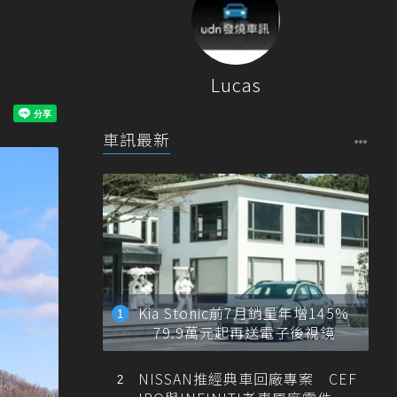
Lucas
車訊最新
Kia Stonic前7月銷量年增145%
79.9萬元起再送電子後視鏡
NISSAN推經典車回廠專案 CEF