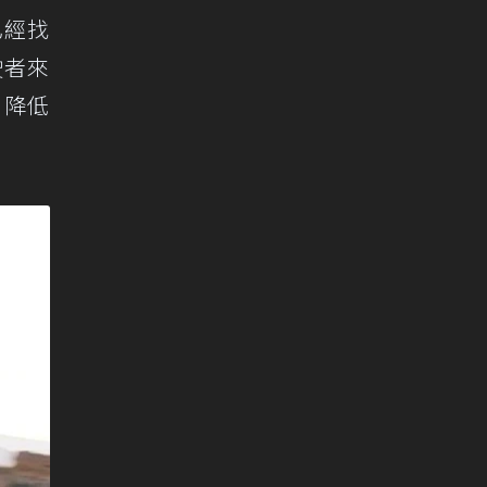
已經找
駛者來
，降低