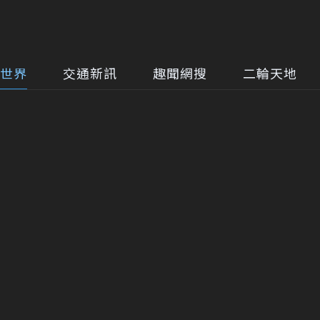
世界
交通新訊
趣聞網搜
二輪天地