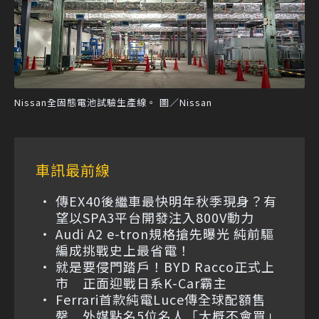
Nissan全固態電池試驗生產線。 圖／Nissan
車訊最前線
傳EX40後繼車最快明年秋季現身？有
望以SPA3平台開發注入800V動力
Audi A2 e-tron規格搶先曝光 純前驅
編成挑戰史上最省電！
就是要侵門踏戶！BYD Racco正式上
市 正面迎戰日系K-Car霸主
Ferrari首款純電Luce傳全球配額售
罄 外媒點名5位名人「大概不會買」