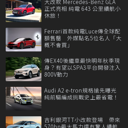
大改款 Mercedes-Benz GLA
正式亮相 純電 643 公里續航小
休旅！
Ferrari首款純電Luce傳全球配
額售罄 外媒點名5位名人「大
概不會買」
傳EX40後繼車最快明年秋季現
身？有望以SPA3平台開發注入
800V動力
Audi A2 e-tron規格搶先曝光
純前驅編成挑戰史上最省電！
吉利銀河TT小改款登場 帶來
570hp最大馬力還有驚人續航