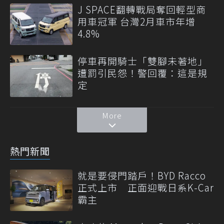
J SPACE翻轉戰局奪回輕型商
用車冠軍 台灣2月車市年增
4.8%
停車再開騎士「雙腳未著地」
遭罰引民怨！警回覆：這是規
定
More
熱門新聞
就是要侵門踏戶！BYD Racco
正式上市 正面迎戰日系K-Car
霸主