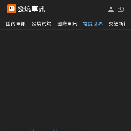
國內車訊
發燒試駕
國際車訊
電能世界
交通新訊