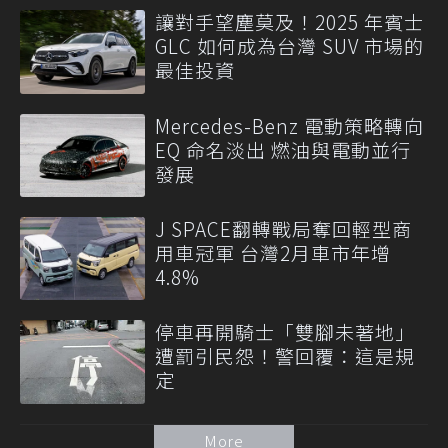
讓對手望塵莫及！2025 年賓士
GLC 如何成為台灣 SUV 市場的
最佳投資
Mercedes-Benz 電動策略轉向
EQ 命名淡出 燃油與電動並行
發展
J SPACE翻轉戰局奪回輕型商
用車冠軍 台灣2月車市年增
4.8%
停車再開騎士「雙腳未著地」
遭罰引民怨！警回覆：這是規
定
More