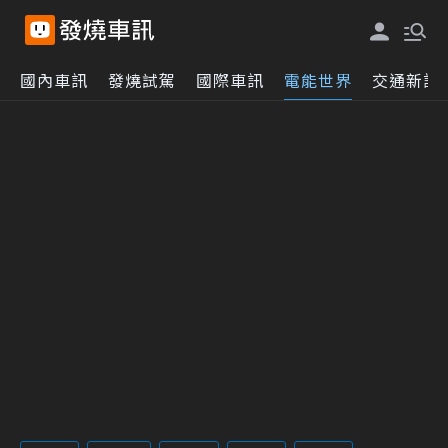
國內車訊
發燒試駕
國際車訊
電能世界
交通新訊