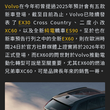
Volvo
在今年初曾提過2025年預計會有五款
新車登場，截至目前為止，Volvo已陸續發
表了
EX30
Cross Country、二度小改
XC60
，以及全新
純電
轎車
ES90
。至於也在
新車預告行列之中的全新
EX60
，則在歐洲時
間24日於官方社群媒體上證實將於2026年初
正式登場，而EX60的問世對於Volvo推動電
動化轉型可說是至關重要，尤其EX60的燃油
兄弟車XC60，可是品牌長年來的銷售一哥。