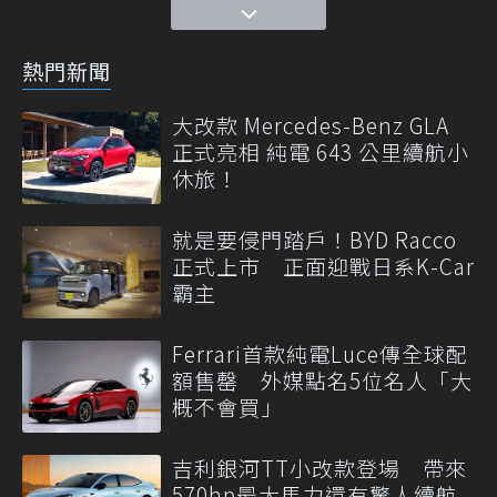
熱門新聞
大改款 Mercedes-Benz GLA
正式亮相 純電 643 公里續航小
休旅！
就是要侵門踏戶！BYD Racco
正式上市 正面迎戰日系K-Car
霸主
Ferrari首款純電Luce傳全球配
額售罄 外媒點名5位名人「大
概不會買」
吉利銀河TT小改款登場 帶來
570hp最大馬力還有驚人續航