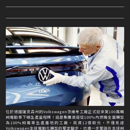
位於德國薩克森州的Volkswagen茨維考工廠正式迎來第100萬輛
純電動車下線生產里程碑！這是集團首座從100%內燃機全面轉型
為100%純電車生產基地的工廠，耗資12億歐元，不僅見證
Volkswagen全球電動化轉型的堅定腳步，也進一步鞏固在全球純