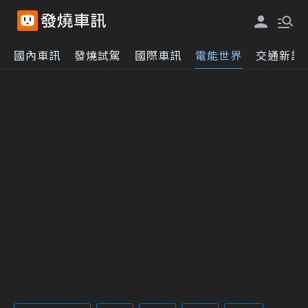
國內車訊
發燒試駕
國際車訊
電能世界
交通新訊