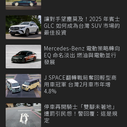
讓對手望塵莫及！2025 年賓士
GLC 如何成為台灣 SUV 市場的
最佳投資
Mercedes-Benz 電動策略轉向
EQ 命名淡出 燃油與電動並行
發展
J SPACE翻轉戰局奪回輕型商
用車冠軍 台灣2月車市年增
4.8%
停車再開騎士「雙腳未著地」
遭罰引民怨！警回覆：這是規
定