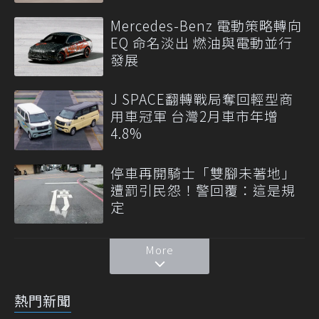
Mercedes-Benz 電動策略轉向
EQ 命名淡出 燃油與電動並行
發展
J SPACE翻轉戰局奪回輕型商
用車冠軍 台灣2月車市年增
4.8%
停車再開騎士「雙腳未著地」
遭罰引民怨！警回覆：這是規
定
More
熱門新聞