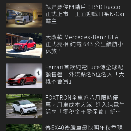
就是要侵門踏戶！BYD Racco
正式上市 正面迎戰日系K-Car
霸主
大改款 Mercedes-Benz GLA
正式亮相 純電 643 公里續航小
休旅！
Ferrari首款純電Luce傳全球配
額售罄 外媒點名5位名人「大
概不會買」
FOXTRON全車系八月限時優
惠，用車成本大減! 進入純電生
活享「零稅金＋零保養」新時
代
傳EX40後繼車最快明年秋季現