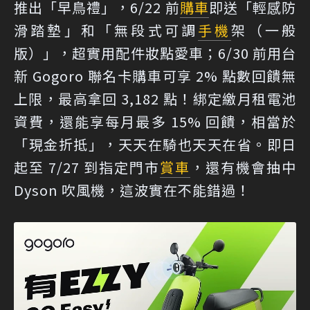
推出「早鳥禮」，6/22 前
購車
即送「輕感防
滑踏墊」和「無段式可調
手機
架（一般
版）」，超實用配件妝點愛車；6/30 前用台
新 Gogoro 聯名卡購車可享 2% 點數回饋無
上限，最高拿回 3,182 點！綁定繳月租電池
資費，還能享每月最多 15% 回饋，相當於
「現金折抵」，天天在騎也天天在省。即日
起至 7/27 到指定門市
賞車
，還有機會抽中
Dyson 吹風機，這波實在不能錯過！