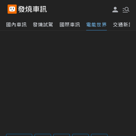
國內車訊
發燒試駕
國際車訊
電能世界
交通新訊