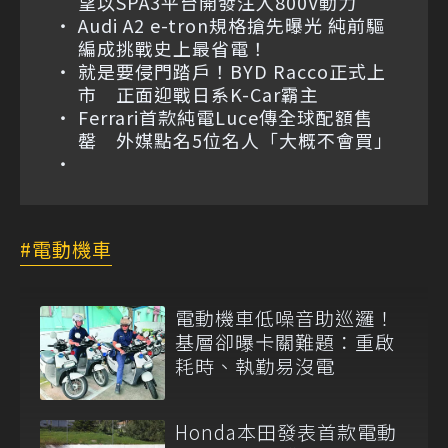
望以SPA3平台開發注入800V動力
Audi A2 e-tron規格搶先曝光 純前驅
編成挑戰史上最省電！
就是要侵門踏戶！BYD Racco正式上
市 正面迎戰日系K-Car霸主
Ferrari首款純電Luce傳全球配額售
罄 外媒點名5位名人「大概不會買」
電動機車
電動機車低噪音助巡邏！
基層卻曝卡關難題：重啟
耗時、執勤易沒電
Honda本田發表首款電動