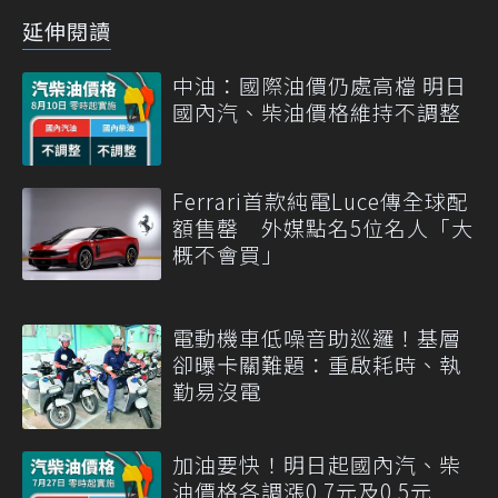
延伸閱讀
中油：國際油價仍處高檔 明日
國內汽、柴油價格維持不調整
Ferrari首款純電Luce傳全球配
額售罄 外媒點名5位名人「大
概不會買」
電動機車低噪音助巡邏！基層
卻曝卡關難題：重啟耗時、執
勤易沒電
加油要快！明日起國內汽、柴
油價格各調漲0.7元及0.5元