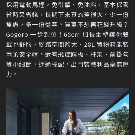
採用電動馬達，免引擎、免油料，基本保養
省時又省錢，長期下來真的差很大。少一份
焦慮，多一份從容。買車不想再花錢升級？
Gogoro 一步到位！68cm 加長坐墊讓你雙
載也舒服，腳踏空間夠大、28L 置物箱能裝
兩頂安全帽。還有飛旋踏板、杯架、前掛勾
等小細節，通通標配，出門裝戰利品毫無壓
力。