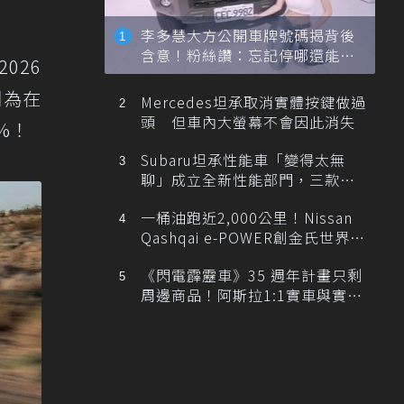
李多慧大方公開車牌號碼揭背後
含意！粉絲讚：忘記停哪還能幫
026
忙找車
因為在
Mercedes坦承取消實體按鍵做過
頭 但車內大螢幕不會因此消失
%！
Subaru坦承性能車「變得太無
聊」成立全新性能部門，三款手
排跑車開發中！
一桶油跑近2,000公里！Nissan
Qashqai e-POWER創金氏世界紀
錄
《閃電霹靂車》35 週年計畫只剩
周邊商品！阿斯拉1:1實車與實體
展覽雙雙喊卡