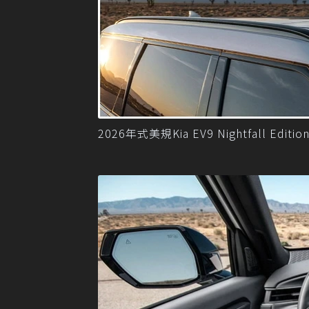
2026年式美規Kia EV9 Nightfall Editi