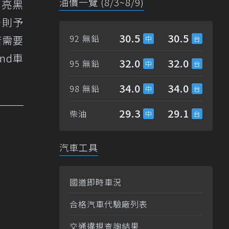
油價一覽 (8/3~8/9)
、亮黑
分則予
30.5
30.5
92 無鉛
若需要
and車
32.0
32.0
95 無鉛
34.0
34.0
98 無鉛
29.3
29.1
柴油
汽車工具
國道即時車況
合格汽車代驗廠列表
交通違規查詢結果