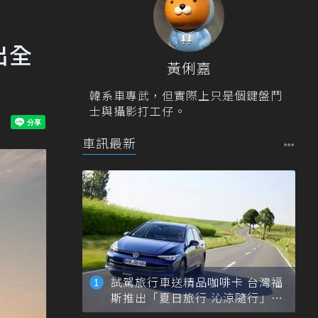
出全
黃俐嘉
韓系車專武，但實際上只是個鍵盤鬥
士與攝影打工仔。
車訊最新
試駕旅行車送精品咖啡卡 台灣福
斯推出「夏日旅行 沁涼隨行」活
動