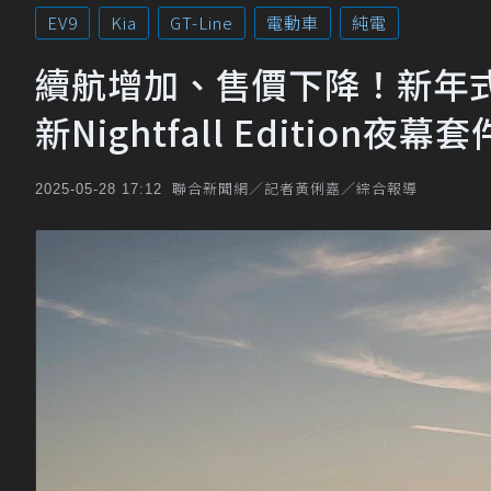
EV9
Kia
GT-Line
電動車
純電
續航增加、售價下降！新年式美
新Nightfall Edition夜幕套
聯合新聞網／記者黃俐嘉／綜合報導
2025-05-28 17:12