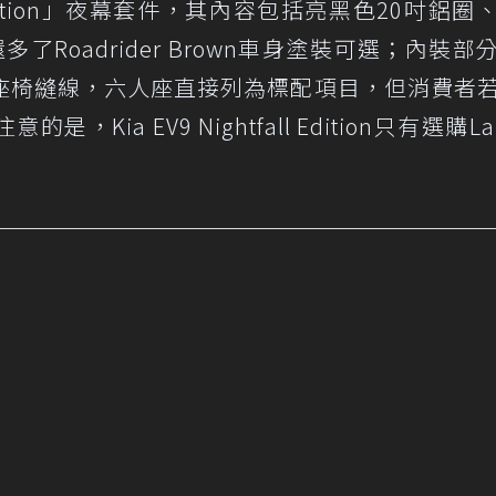
l Edition」夜幕套件，其內容包括亮黑色20吋鋁圈
了Roadrider Brown車身塗裝可選；內裝部
座椅縫線，六人座直接列為標配項目，但消費者
ia EV9 Nightfall Edition只有選購L