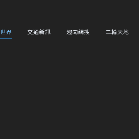
世界
交通新訊
趣聞網搜
二輪天地