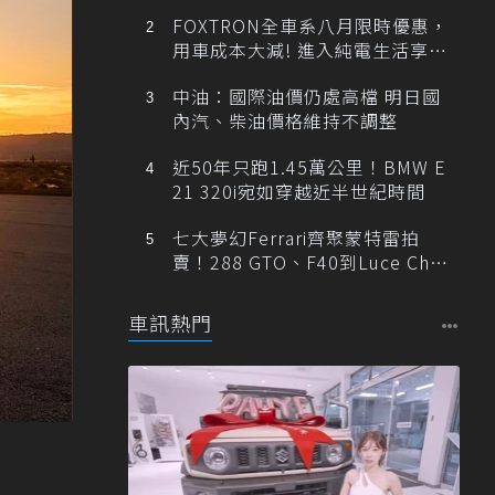
FOXTRON全車系八月限時優惠，
用車成本大減! 進入純電生活享
「零稅金＋零保養」新時代
中油：國際油價仍處高檔 明日國
內汽、柴油價格維持不調整
近50年只跑1.45萬公里！BMW E
21 320i宛如穿越近半世紀時間
七大夢幻Ferrari齊聚蒙特雷拍
賣！288 GTO、F40到Luce Cha
ssis 0一次登場
車訊熱門