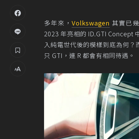
多年來，
Volkswagen
其實已
2023 年亮相的 ID.GTI Co
入純電世代後的模樣到底為何？
只 GTI，連 R 都會有相同待遇。