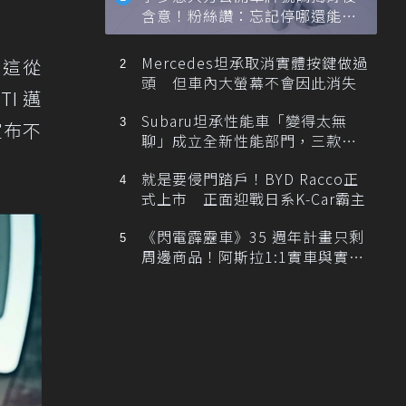
含意！粉絲讚：忘記停哪還能幫
忙找車
Mercedes坦承取消實體按鍵做過
，這從
頭 但車內大螢幕不會因此消失
I 邁
Subaru坦承性能車「變得太無
宣布不
聊」成立全新性能部門，三款手
排跑車開發中！
就是要侵門踏戶！BYD Racco正
式上市 正面迎戰日系K-Car霸主
《閃電霹靂車》35 週年計畫只剩
周邊商品！阿斯拉1:1實車與實體
展覽雙雙喊卡