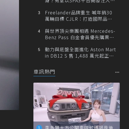
身？有望以SPA3平台開發注入80
0V動力
Freelander品牌重生 喊年銷30
萬輛目標 CJLR：打造國際品牌
半數銷量來自全球！
與世界頂尖樂團相遇 Mercedes-
Benz Pass 白金會員優先購票維
也納愛樂
動力與底盤全面進化 Aston Mart
in DB12 S 售 1,488 萬元起正式
登台
車訊熱門
李多慧大方公開車牌號碼揭背後