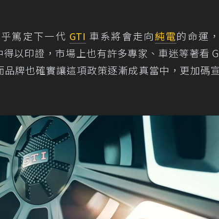
幾乎篤定下一代
GTI
車系將會走向
純電
的命運
ncept 中得以印證，市場上也有許多專家、車迷等著看 GT
而品牌也確實讓這項政策逐漸成真當中，更加碼