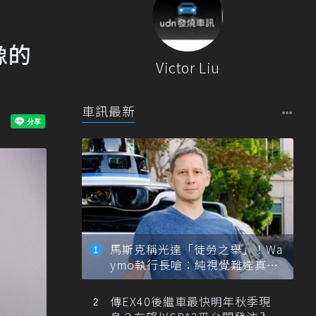
像的
Victor Liu
車訊最新
馬斯克稱光達「徒勞之舉」！Wa
ymo執行長嗆：純視覺難達真正
自動駕駛
傳EX40後繼車最快明年秋季現