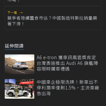
下一篇
→
競爭者陸續蠶食市佔？中國製造特斯拉銷量顯
著下滑！
延伸閱讀
A6 e-tron 獲車訊風雲獎肯定
台灣奧迪推出 Audi A6 旗艦陣
容限時購車禮遇
中國車企極限洗牌！新車出不
停利潤率僅剩1.5%，主流車廠
急出海