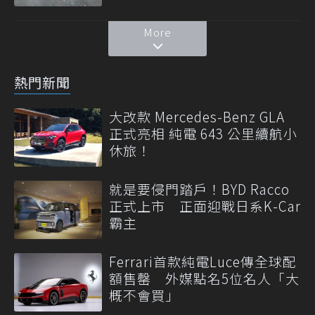
More
熱門新聞
大改款 Mercedes-Benz GLA
正式亮相 純電 643 公里續航小
休旅！
就是要侵門踏戶！BYD Racco
正式上市 正面迎戰日系K-Car
霸主
Ferrari首款純電Luce傳全球配
額售罄 外媒點名5位名人「大
概不會買」