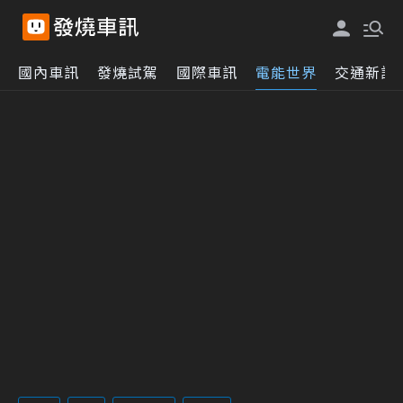
國內車訊
發燒試駕
國際車訊
電能世界
交通新訊