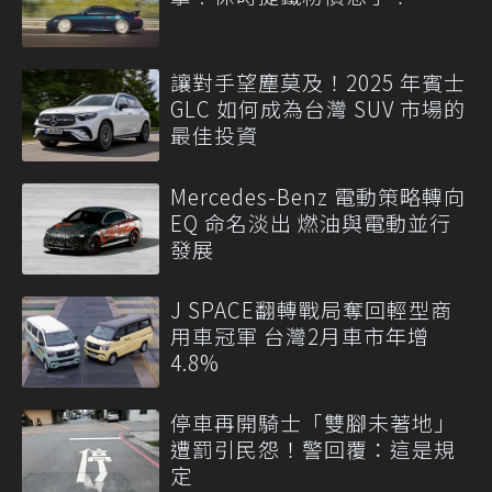
讓對手望塵莫及！2025 年賓士
GLC 如何成為台灣 SUV 市場的
最佳投資
Mercedes-Benz 電動策略轉向
EQ 命名淡出 燃油與電動並行
發展
J SPACE翻轉戰局奪回輕型商
用車冠軍 台灣2月車市年增
4.8%
停車再開騎士「雙腳未著地」
遭罰引民怨！警回覆：這是規
定