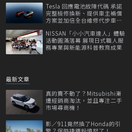
Tesla 回應電池故障代碼 承諾
完整檢修換新、提供車主補償
方案並加倍全台維修代步車數
量
NISSAN「小小汽車達人」體驗
活動圓滿落幕 展現日式職人服
務專業與新能源科普教育成果
最新文章
真的賣不動了？Mitsubishi漸
遭經銷商淘汰，並且專注二手
市場尋商機！
影／911竟然換了Honda的引
擎？保時捷鐵粉憤怒了！