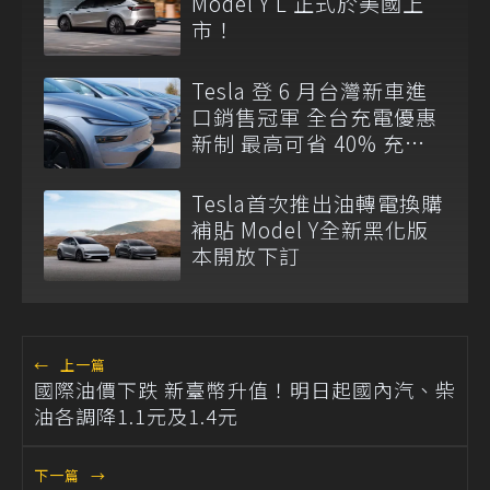
Model Y L 正式於美國上
市！
Tesla 登 6 月台灣新車進
口銷售冠軍 全台充電優惠
新制 最高可省 40% 充電
費
Tesla首次推出油轉電換購
補貼 Model Y全新黑化版
本開放下訂
←
上一篇
國際油價下跌 新臺幣升值！明日起國內汽、柴
油各調降1.1元及1.4元
下一篇
→