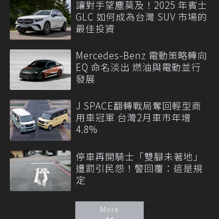
讓對手望塵莫及！2025 年賓士
GLC 如何成為台灣 SUV 市場的
最佳投資
Mercedes-Benz 電動策略轉向
EQ 命名淡出 燃油與電動並行
發展
J SPACE翻轉戰局奪回輕型商
用車冠軍 台灣2月車市年增
4.8%
停車再開騎士「雙腳未著地」
遭罰引民怨！警回覆：這是規
定
More