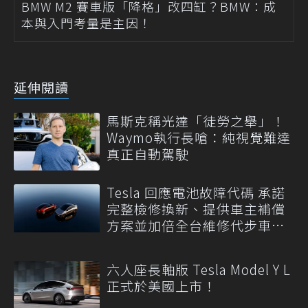
BMW M2 賽車版「降格」改四缸？BMW：成
本與入門考量是主因！
延伸閱讀
馬斯克稱光達「徒勞之舉」！
Waymo執行長嗆：純視覺難達
真正自動駕駛
Tesla 回應電池故障代碼 承諾
完整檢修換新、提供車主補償
方案並加倍全台維修代步車數
量
六人座長軸版 Tesla Model Y L
正式於美國上市！