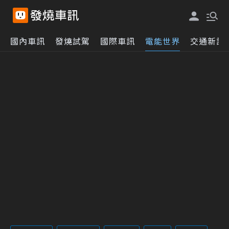
國內車訊
發燒試駕
國際車訊
電能世界
交通新訊