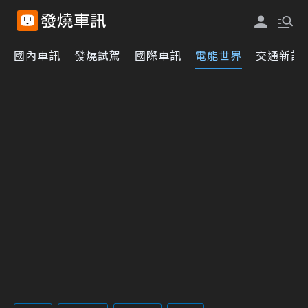
國內車訊
發燒試駕
國際車訊
電能世界
交通新訊