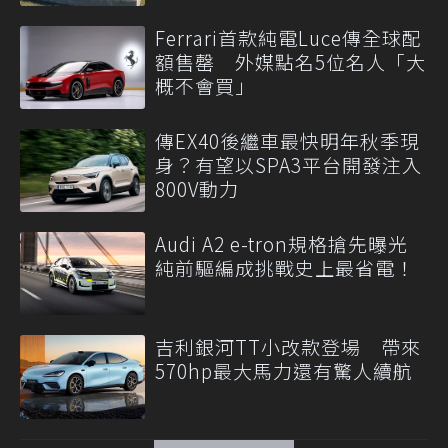
Ferrari首款純電Luce傳全球配
額售罄 外媒點名5位名人「大
概不會買」
傳EX40後繼車最快明年秋季現
身？有望以SPA3平台開發注入
800V動力
Audi A2 e-tron規格搶先曝光
純前驅編成挑戰史上最省電！
吉利銀河TT小改款登場 帶來
570hp最大馬力還有驚人續航