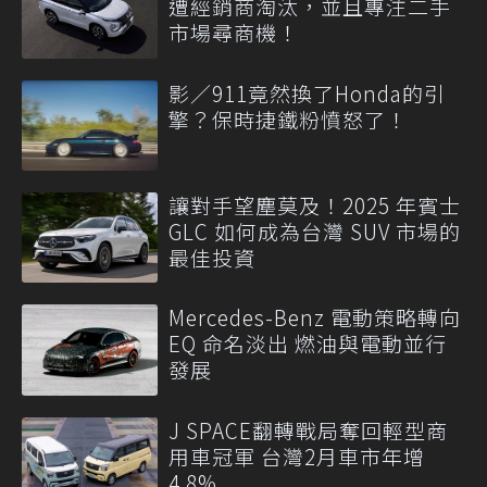
遭經銷商淘汰，並且專注二手
市場尋商機！
影／911竟然換了Honda的引
擎？保時捷鐵粉憤怒了！
讓對手望塵莫及！2025 年賓士
GLC 如何成為台灣 SUV 市場的
最佳投資
Mercedes-Benz 電動策略轉向
EQ 命名淡出 燃油與電動並行
發展
J SPACE翻轉戰局奪回輕型商
用車冠軍 台灣2月車市年增
4.8%