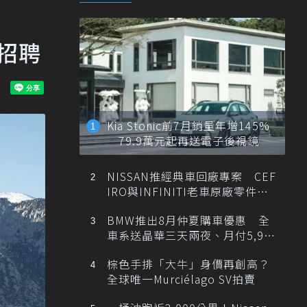
招聘
Kia Stonic前7月銷量年增145%
79.9萬元起再送電子後視鏡
NISSAN推經典車回廠專案 CEF
IRO與INFINITI老車原廠零件最
低1折
BMW推出8月仲夏購車優惠 全
車系送晶華三天兩夜、月付5,900
元起
棕色手排「大牛」身價再創高？
全球唯一Murciélago SV拍賣