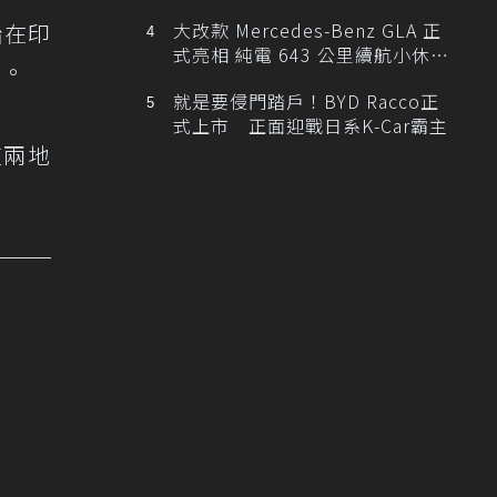
始在印
大改款 Mercedes-Benz GLA 正
式亮相 純電 643 公里續航小休
地。
旅！
就是要侵門踏戶！BYD Racco正
式上市 正面迎戰日系K-Car霸主
這兩地