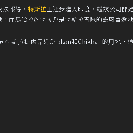
說法報導，
特斯拉
正逐步進入印度，繼該公司開
地，而馬哈拉施特拉邦是特斯拉青睞的設廠首選
斯拉提供靠近Chakan和Chikhali的用地，