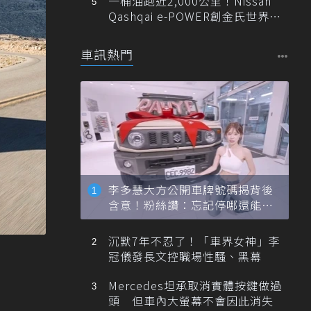
一桶油跑近2,000公里！Nissan
Qashqai e-POWER創金氏世界紀
錄
車訊熱門
李多慧大方公開車牌號碼揭背後
含意！粉絲讚：忘記停哪還能幫
忙找車
沉默7年不忍了！「車界女神」李
冠儀發長文控職場性騷、黑幕
Mercedes坦承取消實體按鍵做過
頭 但車內大螢幕不會因此消失