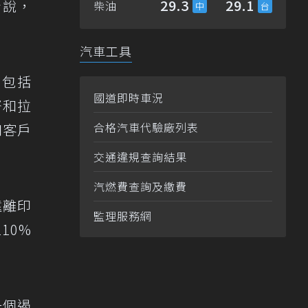
29.3
29.1
士說，
柴油
汽車工具
，包括
國道即時車況
督和拉
合格汽車代驗廠列表
和客戶
交通違規查詢結果
汽燃費查詢及繳費
遠離印
監理服務網
10%
。
一個遏