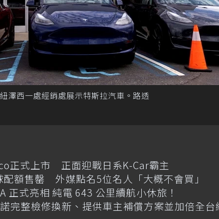
紐澤西一處經銷處展示特斯拉汽車。路透
cco正式上市 正面迎戰日系K-Car霸主
e傳全球配額售罄 外媒點名5位名人「大概不會買」
 GLA 正式亮相 純電 643 公里續航小休旅！
碼 承諾完整檢修換新、提供車主補償方案並加倍全台