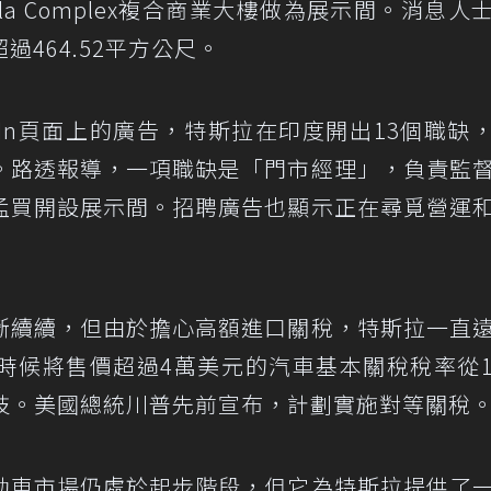
urla Complex複合商業大樓做為展示間。消息人
464.52平方公尺。
dIn頁面上的廣告，特斯拉在印度開出13個職缺
。路透報導，一項職缺是「門市經理」，負責監
孟買開設展示間。招聘廣告也顯示正在尋覓營運
斷續續，但由於擔心高額進口關稅，特斯拉一直
時候將售價超過4萬美元的汽車基本關稅稅率從1
欖枝。美國總統川普先前宣布，計劃實施對等關稅
動車市場仍處於起步階段，但它為特斯拉提供了