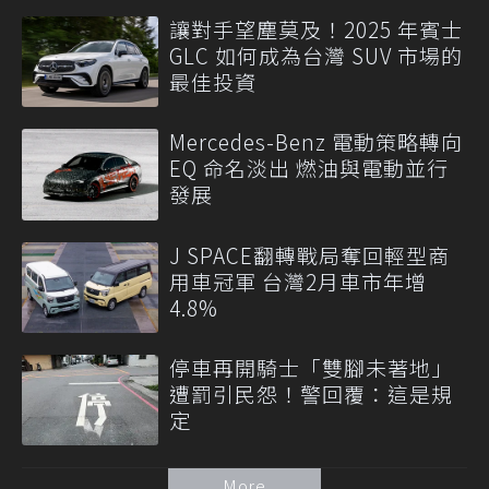
讓對手望塵莫及！2025 年賓士
GLC 如何成為台灣 SUV 市場的
最佳投資
Mercedes-Benz 電動策略轉向
EQ 命名淡出 燃油與電動並行
發展
J SPACE翻轉戰局奪回輕型商
用車冠軍 台灣2月車市年增
4.8%
停車再開騎士「雙腳未著地」
遭罰引民怨！警回覆：這是規
定
More