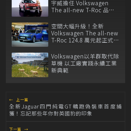
宇威擔任 Volkswagen
The all-new T-Roc 品牌
大使
空間大幅升級！全新
Volkswagen The all-new
T-Roc 124.8 萬元起正式上
市
Volkswagen以羊群取代除
草機 以工廠實踐永續工業
新典範
←
上一篇
全新Jaguar四門純電GT轎跑偽裝車首度捕
獲！忘記那些年你對英國豹的印象
下一篇
→