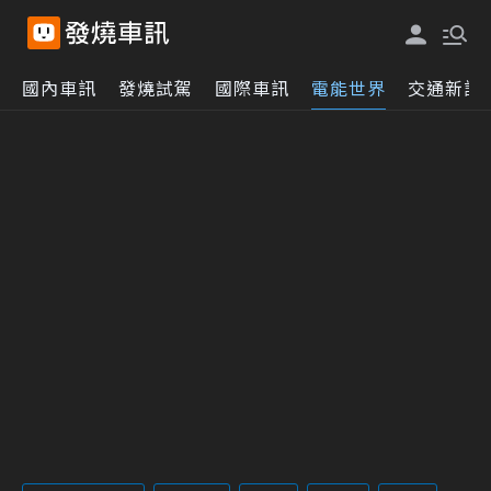
國內車訊
發燒試駕
國際車訊
電能世界
交通新訊