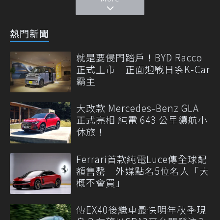
熱門新聞
就是要侵門踏戶！BYD Racco
正式上市 正面迎戰日系K-Car
霸主
大改款 Mercedes-Benz GLA
正式亮相 純電 643 公里續航小
休旅！
Ferrari首款純電Luce傳全球配
額售罄 外媒點名5位名人「大
概不會買」
傳EX40後繼車最快明年秋季現