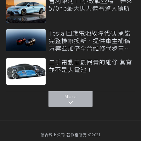
吉利銀河TT小改款登場 帶來
570hp最大馬力還有驚人續航
Tesla 回應電池故障代碼 承諾
完整檢修換新、提供車主補償
方案並加倍全台維修代步車數
量
二手電動車最昂貴的維修 其實
並不是大電池！
More
聯合線上公司 著作權所有 ©2021