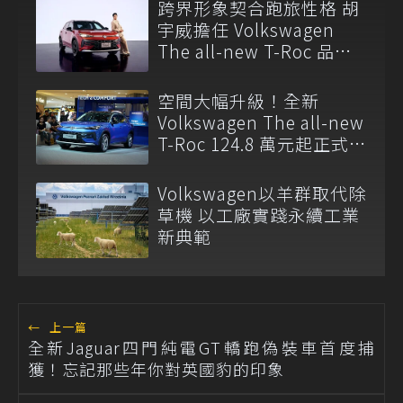
跨界形象契合跑旅性格 胡
宇威擔任 Volkswagen
The all-new T-Roc 品牌
大使
空間大幅升級！全新
Volkswagen The all-new
T-Roc 124.8 萬元起正式上
市
Volkswagen以羊群取代除
草機 以工廠實踐永續工業
新典範
←
上一篇
全新Jaguar四門純電GT轎跑偽裝車首度捕
獲！忘記那些年你對英國豹的印象