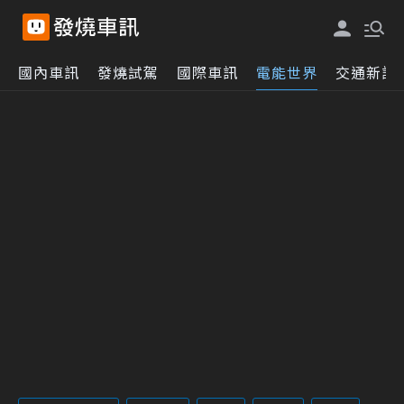
國內車訊
發燒試駕
國際車訊
電能世界
交通新訊