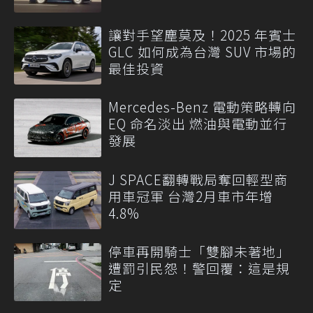
讓對手望塵莫及！2025 年賓士
GLC 如何成為台灣 SUV 市場的
最佳投資
Mercedes-Benz 電動策略轉向
EQ 命名淡出 燃油與電動並行
發展
J SPACE翻轉戰局奪回輕型商
用車冠軍 台灣2月車市年增
4.8%
停車再開騎士「雙腳未著地」
遭罰引民怨！警回覆：這是規
定