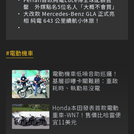
罄 外媒點名5位名人「大概不會買」
大改款 Mercedes-Benz GLA 正式亮
相 純電 643 公里續航小休旅！
電動機車
電動機車低噪音助巡邏！
基層卻曝卡關難題：重啟
耗時、執勤易沒電
Honda本田發表首款電動
重車-WN7！售價比哈雷便
宜11美元