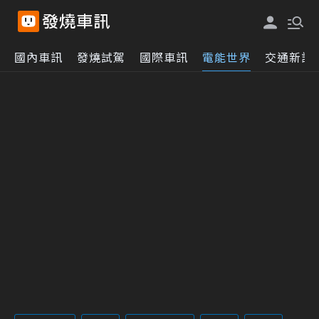
國內車訊
發燒試駕
國際車訊
電能世界
交通新訊