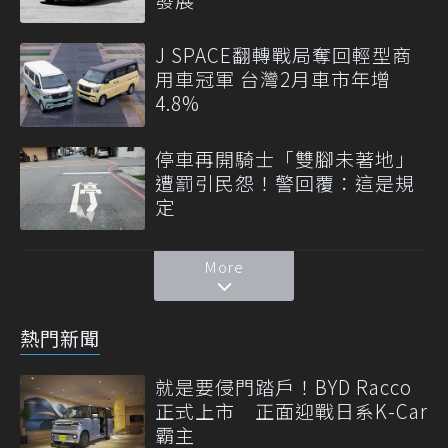
J SPACE翻轉戰局奪回輕型商
用車冠軍 台灣2月車市年增
4.8%
停車再開騎士「雙腳未著地」
遭罰引民怨！警回覆：這是規
定
More
熱門新聞
就是要侵門踏戶！BYD Racco
正式上市 正面迎戰日系K-Car
霸主