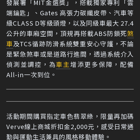
發展署「MIT金選獎」，搭載獨家專利「雲
端鑰匙」、Gates 高張力碳纖皮帶、汽車等
級CLASS D等級頭燈，以及同級車最大 27.4
公升的車廂空間，頂規再搭載ABS防鎖死
煞
車
及TCS循跡防滑系統雙重安心守護，不論
是緊急煞車或是道路行進間，透過系統介入
偵測並調控，為
車主
增添更多保障，配備
All-in一次到位。
活動期間購買指定車色翡翠綠，限量再加碼
Verve線上商城折扣金2,000元，感受日常通
勤與運動生活兼具的風格移動體驗。