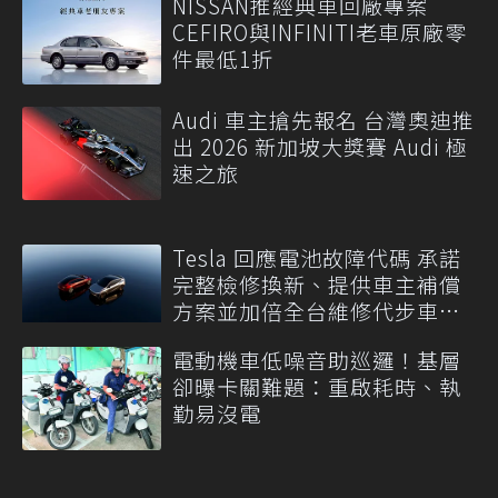
NISSAN推經典車回廠專案
CEFIRO與INFINITI老車原廠零
件最低1折
Audi 車主搶先報名 台灣奧迪推
出 2026 新加坡大獎賽 Audi 極
速之旅
Tesla 回應電池故障代碼 承諾
完整檢修換新、提供車主補償
方案並加倍全台維修代步車數
量
電動機車低噪音助巡邏！基層
卻曝卡關難題：重啟耗時、執
勤易沒電