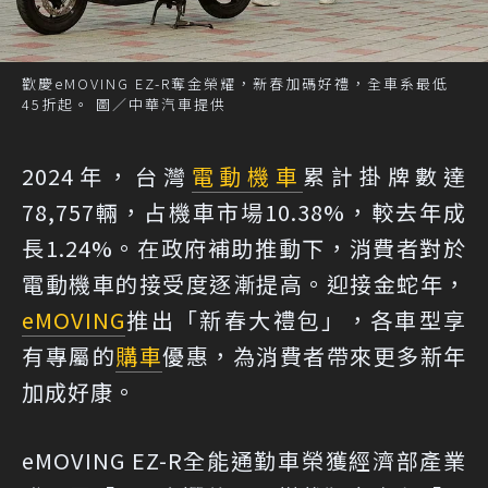
歡慶eMOVING EZ-R奪金榮耀，新春加碼好禮，全車系最低
45折起。 圖／中華汽車提供
2024年，台灣
電動機車
累計掛牌數達
78,757輛，占機車市場10.38%，較去年成
長1.24%。在政府補助推動下，消費者對於
電動機車的接受度逐漸提高。迎接金蛇年，
eMOVING
推出「新春大禮包」，各車型享
有專屬的
購車
優惠，為消費者帶來更多新年
加成好康。
eMOVING EZ-R全能通勤車榮獲經濟部產業