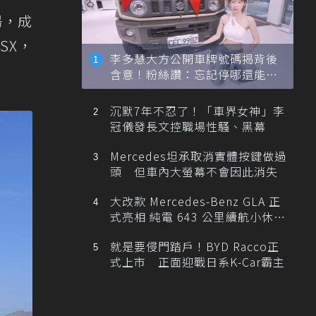
場，成
SX，
李多慧大方公開車牌號碼揭背後
含意！粉絲讚：忘記停哪還能幫
忙找車
沉默7年不忍了！「車界女神」李
冠儀發長文控職場性騷、黑幕
Mercedes坦承取消實體按鍵做過
頭 但車內大螢幕不會因此消失
大改款 Mercedes-Benz GLA 正
式亮相 純電 643 公里續航小休
旅！
就是要侵門踏戶！BYD Racco正
式上市 正面迎戰日系K-Car霸主