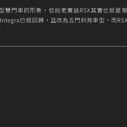
動型雙門車的形象，但說老實話RSX其實也就是
代Integra已經回歸，且改為五門斜背車型，而RS
。