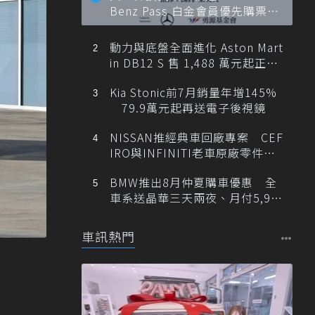
Benz Pass 白金會員優先購票維
也納愛樂
動力與底盤全面進化 Aston Mart
in DB12 S 售 1,488 萬元起正式
登台
Kia Stonic前7月銷量年增145%
79.9萬元起再送電子後視鏡
NISSAN推經典車回廠專案 CEF
IRO與INFINITI老車原廠零件最
低1折
BMW推出8月仲夏購車優惠 全
車系送晶華三天兩夜、月付5,900
元起
車訊熱門