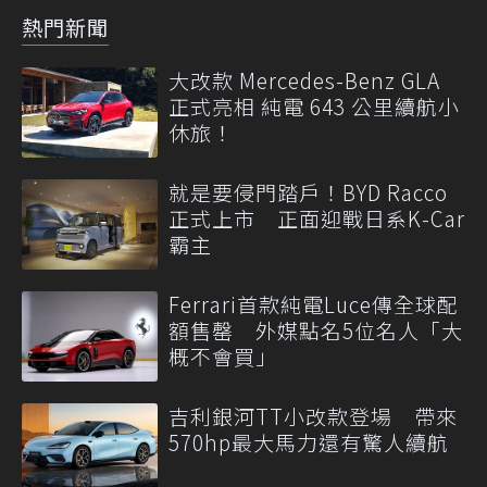
熱門新聞
大改款 Mercedes-Benz GLA
正式亮相 純電 643 公里續航小
休旅！
就是要侵門踏戶！BYD Racco
正式上市 正面迎戰日系K-Car
霸主
Ferrari首款純電Luce傳全球配
額售罄 外媒點名5位名人「大
概不會買」
吉利銀河TT小改款登場 帶來
570hp最大馬力還有驚人續航