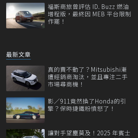
福斯商旅曾評估 ID. Buzz 燃油
增程版，最終因 MEB 平台限制
作罷！
最新文章
真的賣不動了？Mitsubishi漸
遭經銷商淘汰，並且專注二手
市場尋商機！
影／911竟然換了Honda的引
擎？保時捷鐵粉憤怒了！
讓對手望塵莫及！2025 年賓士