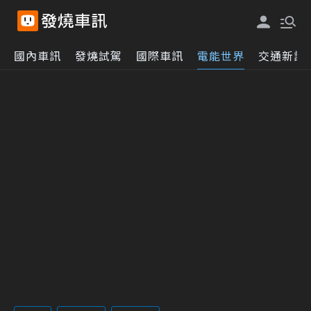
國內車訊
發燒試駕
國際車訊
電能世界
交通新訊