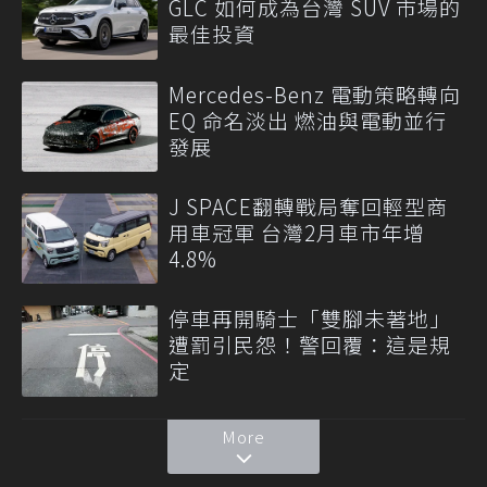
GLC 如何成為台灣 SUV 市場的
最佳投資
Mercedes-Benz 電動策略轉向
EQ 命名淡出 燃油與電動並行
發展
J SPACE翻轉戰局奪回輕型商
用車冠軍 台灣2月車市年增
4.8%
停車再開騎士「雙腳未著地」
遭罰引民怨！警回覆：這是規
定
More