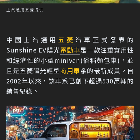
上汽通用五菱提供
中國上汽通用
五菱
汽車正式發表的
Sunshine EV陽光
電動車
是一款注重實用性
和經濟性的小型minivan(俗稱麵包車)，並
且是五菱陽光輕型
商用車
系的最新成員。自
2002年以來，該車系已創下超過530萬輛的
銷售紀錄。