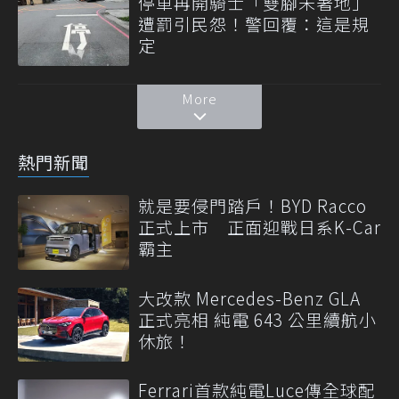
停車再開騎士「雙腳未著地」
遭罰引民怨！警回覆：這是規
定
More
熱門新聞
就是要侵門踏戶！BYD Racco
正式上市 正面迎戰日系K-Car
霸主
大改款 Mercedes-Benz GLA
正式亮相 純電 643 公里續航小
休旅！
Ferrari首款純電Luce傳全球配