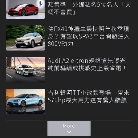
額售罄 外媒點名5位名人「大
概不會買」
傳EX40後繼車最快明年秋季現
身？有望以SPA3平台開發注入
800V動力
Audi A2 e-tron規格搶先曝光
純前驅編成挑戰史上最省電！
吉利銀河TT小改款登場 帶來
570hp最大馬力還有驚人續航
More