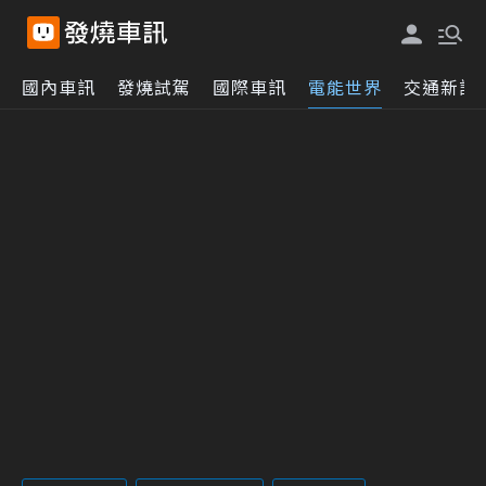
國內車訊
發燒試駕
國際車訊
電能世界
交通新訊