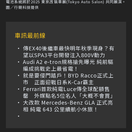
電池系統將於2025 東京改裝車展(Tokyo Auto Salon) 共同展演。
圖／行競科技提供
車訊最前線
傳EX40後繼車最快明年秋季現身？有
望以SPA3平台開發注入800V動力
Audi A2 e-tron規格搶先曝光 純前驅
編成挑戰史上最省電！
就是要侵門踏戶！BYD Racco正式上
市 正面迎戰日系K-Car霸主
Ferrari首款純電Luce傳全球配額售
罄 外媒點名5位名人「大概不會買」
大改款 Mercedes-Benz GLA 正式亮
相 純電 643 公里續航小休旅！