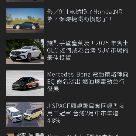
影／911竟然換了Honda的引
擎？保時捷鐵粉憤怒了！
讓對手望塵莫及！2025 年賓士
GLC 如何成為台灣 SUV 市場的
最佳投資
Mercedes-Benz 電動策略轉向
EQ 命名淡出 燃油與電動並行
發展
J SPACE翻轉戰局奪回輕型商
用車冠軍 台灣2月車市年增
4.8%