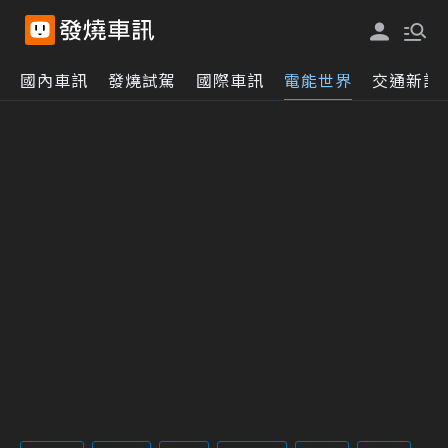
國內車訊
發燒試駕
國際車訊
電能世界
交通新訊