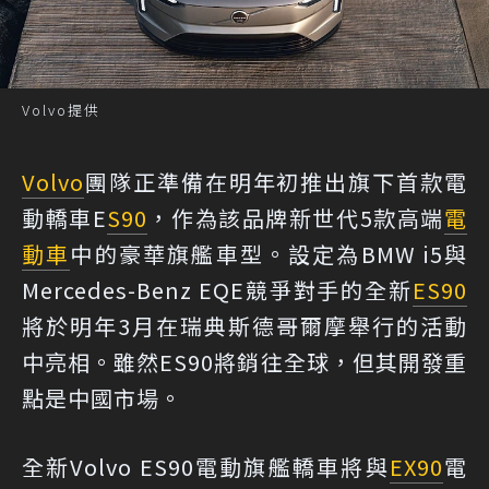
Volvo提供
Volvo
團隊正準備在明年初推出旗下首款電
動轎車E
S90
，作為該品牌新世代5款高端
電
動車
中的豪華旗艦車型。設定為BMW i5與
Mercedes-Benz EQE競爭對手的全新
ES90
將於明年3月在瑞典斯德哥爾摩舉行的活動
中亮相。雖然ES90將銷往全球，但其開發重
點是中國市場。
全新Volvo ES90電動旗艦轎車將與
EX90
電