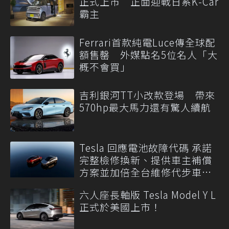
正式上市 正面迎戰日系K-Car
霸主
Ferrari首款純電Luce傳全球配
額售罄 外媒點名5位名人「大
概不會買」
吉利銀河TT小改款登場 帶來
570hp最大馬力還有驚人續航
Tesla 回應電池故障代碼 承諾
完整檢修換新、提供車主補償
方案並加倍全台維修代步車數
量
六人座長軸版 Tesla Model Y L
正式於美國上市！