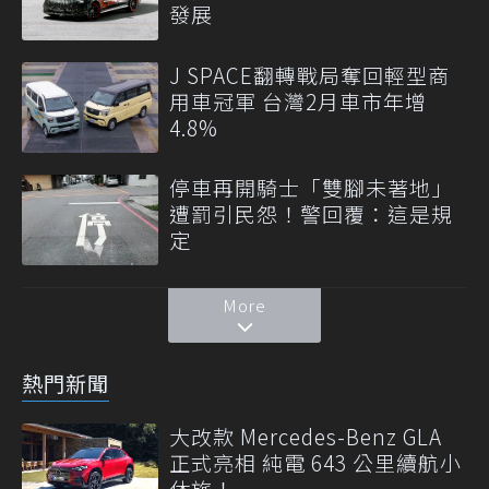
發展
J SPACE翻轉戰局奪回輕型商
用車冠軍 台灣2月車市年增
4.8%
停車再開騎士「雙腳未著地」
遭罰引民怨！警回覆：這是規
定
More
熱門新聞
大改款 Mercedes-Benz GLA
正式亮相 純電 643 公里續航小
休旅！