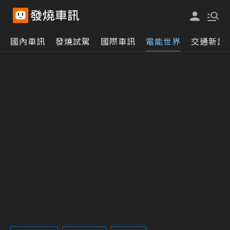
國內車訊
發燒試駕
國際車訊
電能世界
交通新訊