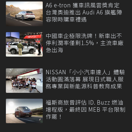
A6 e-tron 獲車訊風雲獎肯定
台灣奧迪推出 Audi A6 旗艦陣
容限時購車禮遇
中國車企極限洗牌！新車出不
停利潤率僅剩1.5%，主流車廠
急出海
NISSAN「小小汽車達人」體驗
活動圓滿落幕 展現日式職人服
務專業與新能源科普教育成果
福斯商旅曾評估 ID. Buzz 燃油
增程版，最終因 MEB 平台限制
作罷！