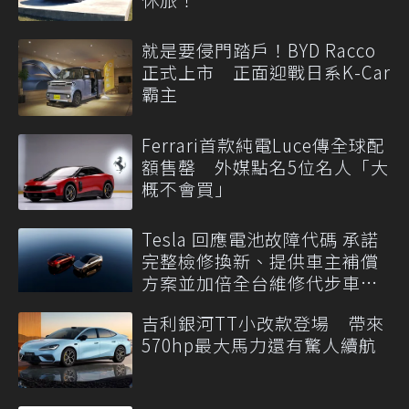
就是要侵門踏戶！BYD Racco
正式上市 正面迎戰日系K-Car
霸主
Ferrari首款純電Luce傳全球配
額售罄 外媒點名5位名人「大
概不會買」
Tesla 回應電池故障代碼 承諾
完整檢修換新、提供車主補償
方案並加倍全台維修代步車數
量
吉利銀河TT小改款登場 帶來
570hp最大馬力還有驚人續航