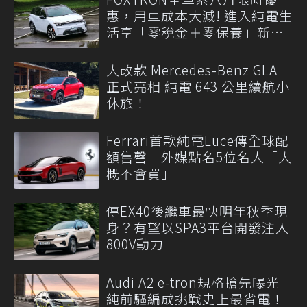
惠，用車成本大減! 進入純電生
活享「零稅金＋零保養」新時
代
大改款 Mercedes-Benz GLA
正式亮相 純電 643 公里續航小
休旅！
Ferrari首款純電Luce傳全球配
額售罄 外媒點名5位名人「大
概不會買」
傳EX40後繼車最快明年秋季現
身？有望以SPA3平台開發注入
800V動力
Audi A2 e-tron規格搶先曝光
純前驅編成挑戰史上最省電！