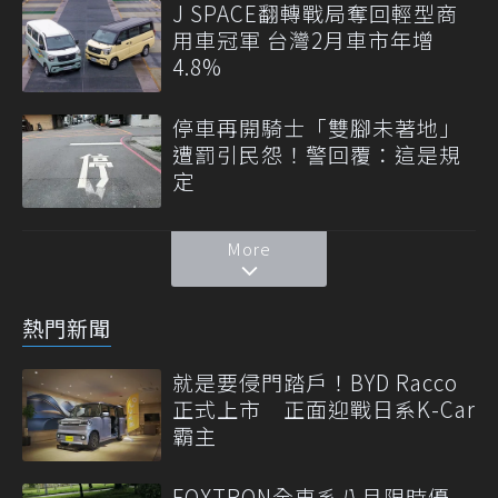
J SPACE翻轉戰局奪回輕型商
用車冠軍 台灣2月車市年增
4.8%
停車再開騎士「雙腳未著地」
遭罰引民怨！警回覆：這是規
定
More
熱門新聞
就是要侵門踏戶！BYD Racco
正式上市 正面迎戰日系K-Car
霸主
FOXTRON全車系八月限時優