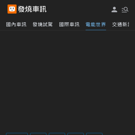
國內車訊
發燒試駕
國際車訊
電能世界
交通新訊