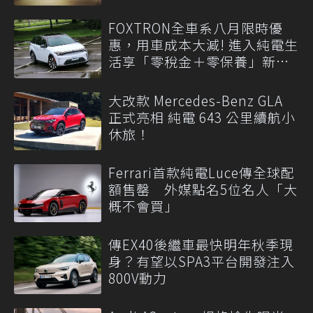
FOXTRON全車系八月限時優
惠，用車成本大減! 進入純電生
活享「零稅金＋零保養」新時
代
大改款 Mercedes-Benz GLA
正式亮相 純電 643 公里續航小
休旅！
Ferrari首款純電Luce傳全球配
額售罄 外媒點名5位名人「大
概不會買」
傳EX40後繼車最快明年秋季現
身？有望以SPA3平台開發注入
800V動力