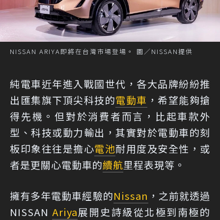
NISSAN ARIYA即將在台灣市場登場。 圖／NISSAN提供
純電車近年進入戰國世代，各大品牌紛紛推
出匯集旗下頂尖科技的
電動車
，希望能夠搶
得先機。但對於消費者而言，比起車款外
型、科技或動力輸出，其實對於電動車的刻
板印象往往是擔心
電池
耐用度及安全性，或
者是更關心電動車的
續航
里程表現等。
擁有多年電動車經驗的
Nissan
，之前就透過
NISSAN
Ariya
展開史詩級從北極到南極的