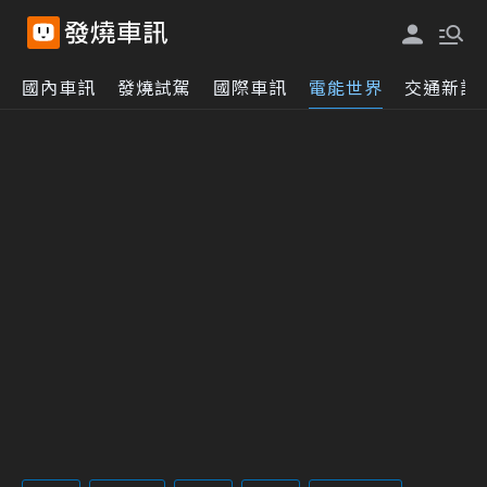
國內車訊
發燒試駕
國際車訊
電能世界
交通新訊