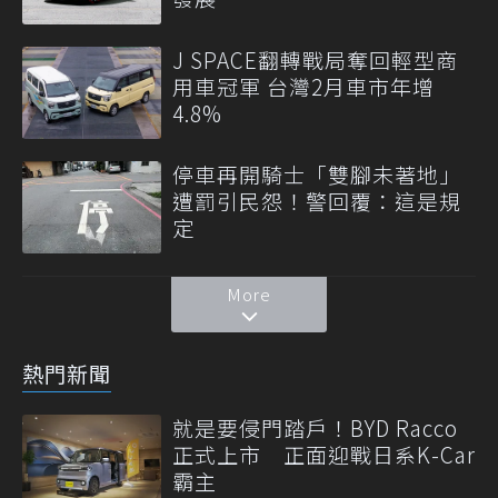
J SPACE翻轉戰局奪回輕型商
用車冠軍 台灣2月車市年增
4.8%
停車再開騎士「雙腳未著地」
遭罰引民怨！警回覆：這是規
定
More
熱門新聞
就是要侵門踏戶！BYD Racco
正式上市 正面迎戰日系K-Car
霸主