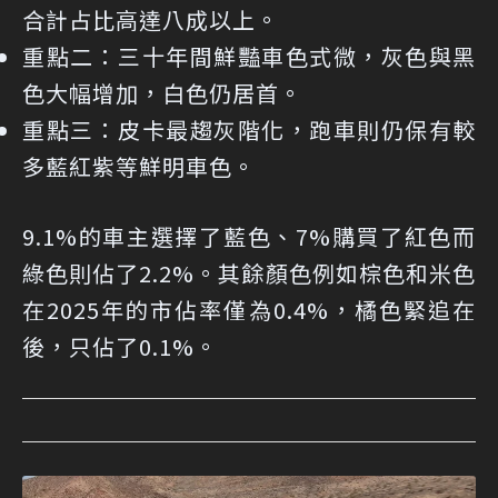
合計占比高達八成以上。
重點二：
三十年間鮮豔車色式微，灰色與黑
色大幅增加，白色仍居首。
重點三：
皮卡最趨灰階化，跑車則仍保有較
多藍紅紫等鮮明車色。
9.1%的車主選擇了藍色、7%購買了紅色而
綠色則佔了2.2%。其餘顏色例如棕色和米色
在2025年的市佔率僅為0.4%，橘色緊追在
後，只佔了0.1%。