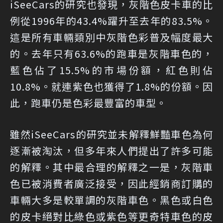
iSeeCars的研究也發現，灰階色皮卡車的比
例從1996年的43.4%躍升至去年的83.5%。
這是所有車輛類別中灰階色彩普及幅度最大
的。去年只有63.6%的跑車是灰階車色的，
藍色佔了15.5%的市場份額，紅色則佔
10.8%。就連紫色也獲得了1.8%的份額。因
此，跑車仍是色彩最豐富的車型。
雖然iSeeCars的研究並未解釋鮮豔車色為何
逐漸被淘汰，但多年來人們提出了許多可能
的解釋。其中最合理的解釋之一是，灰階車
色已被消費者廣泛接受，因此經銷商訂購的
車輛大多是較單調的灰階車色。黑色或白色
的皮卡絕對比綠色或紫色等更奇特車色的皮