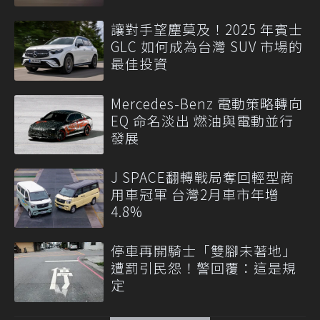
讓對手望塵莫及！2025 年賓士
GLC 如何成為台灣 SUV 市場的
最佳投資
Mercedes-Benz 電動策略轉向
EQ 命名淡出 燃油與電動並行
發展
J SPACE翻轉戰局奪回輕型商
用車冠軍 台灣2月車市年增
4.8%
停車再開騎士「雙腳未著地」
遭罰引民怨！警回覆：這是規
定