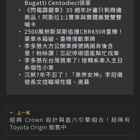
Bugatti Centodieci領軍
《閃電霹靂車》35 週年計畫只剩周邊
商品！阿斯拉1:1實車與實體展覽雙雙
喊卡
2500萬勞斯萊斯追撞CBR650R重機！
豪車水箱破、重機僅斷車牌
李多慧大方公開車牌號碼揭背後含
意！粉絲讚：忘記停哪還能幫忙找車
李多慧在台灣買車了! 捨韓系車入主日
系個性小車
沉默7年不忍了！「車界女神」李冠儀
發長文控職場性騷、黑幕
←
上一篇
經典 Crown 設計與直六引擎組合！超稀有
Toyota Origin 販售中