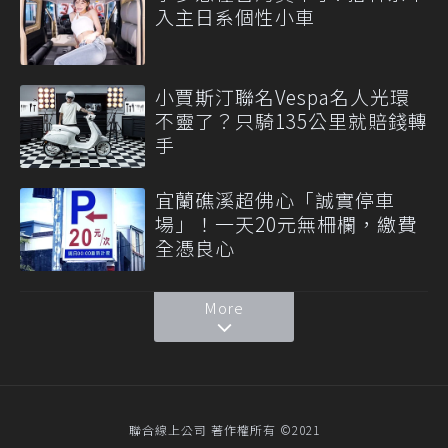
入主日系個性小車
小賈斯汀聯名Vespa名人光環
不靈了？只騎135公里就賠錢轉
手
宜蘭礁溪超佛心「誠實停車
場」！一天20元無柵欄，繳費
全憑良心
More
聯合線上公司 著作權所有 ©2021