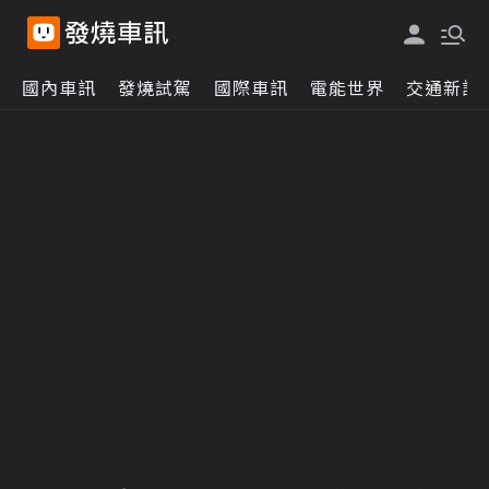
國內車訊
發燒試駕
國際車訊
電能世界
交通新訊