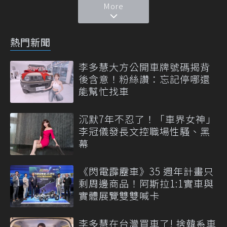
More
熱門新聞
李多慧大方公開車牌號碼揭背
後含意！粉絲讚：忘記停哪還
能幫忙找車
沉默7年不忍了！「車界女神」
李冠儀發長文控職場性騷、黑
幕
《閃電霹靂車》35 週年計畫只
剩周邊商品！阿斯拉1:1實車與
實體展覽雙雙喊卡
李多慧在台灣買車了! 捨韓系車