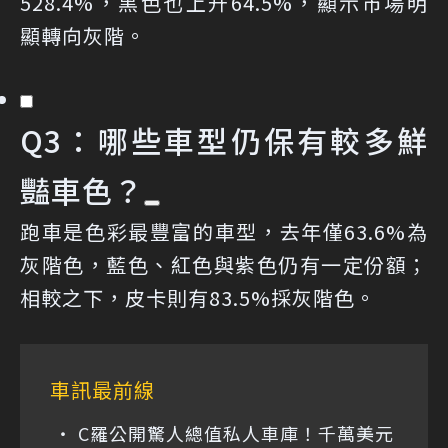
528.4%，黑色也上升64.5%，顯示市場明
顯轉向灰階。
Q3：哪些車型仍保有較多鮮
豔車色？
跑車是色彩最豐富的車型，去年僅63.6%為
灰階色，藍色、紅色與紫色仍有一定份額；
相較之下，皮卡則有83.5%採灰階色。
車訊最前線
C羅公開驚人總值私人車庫！千萬美元