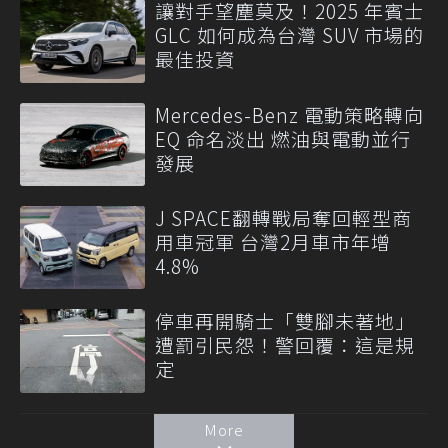
讓對手望塵莫及！2025 年賓士
GLC 如何成為台灣 SUV 市場的
最佳投資
Mercedes-Benz 電動策略轉向
EQ 命名淡出 燃油與電動並行
發展
J SPACE翻轉戰局奪回輕型商
用車冠軍 台灣2月車市年增
4.8%
停車再開騎士「雙腳未著地」
遭罰引民怨！警回覆：這是規
定
More