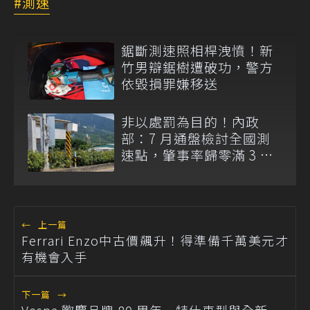
測速
鋸斷測速照相桿洩憤！新
竹男辯鋸樹遭破功，警方
依毀損罪嫌移送
非以處罰為目的！內政
部：7 月通盤檢討全國測
速點，肇事率歸零滿 3 年
將移除
←
上一篇
Ferrari Enzo中古價飆升！得準備千萬美元才
有機會入手
下一篇
→
Vespa 歡慶品牌 80 周年 特仕車型與全新