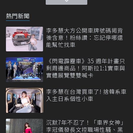
熱門新聞
李多慧大方公開車牌號碼揭背
後含意！粉絲讚：忘記停哪還
能幫忙找車
《閃電霹靂車》35 週年計畫只
剩周邊商品！阿斯拉1:1實車與
實體展覽雙雙喊卡
李多慧在台灣買車了! 捨韓系車
入主日系個性小車
沉默7年不忍了！「車界女神」
李冠儀發長文控職場性騷、黑