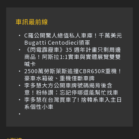
車訊最前線
C羅公開驚人總值私人車庫！千萬美元
Bugatti Centodieci領軍
《閃電霹靂車》35 週年計畫只剩周邊
商品！阿斯拉1:1實車與實體展覽雙雙
喊卡
2500萬勞斯萊斯追撞CBR650R重機！
豪車水箱破、重機僅斷車牌
李多慧大方公開車牌號碼揭背後含
意！粉絲讚：忘記停哪還能幫忙找車
李多慧在台灣買車了! 捨韓系車入主日
系個性小車