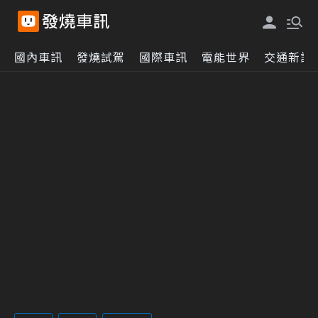
國內車訊
發燒試駕
國際車訊
電能世界
交通新訊