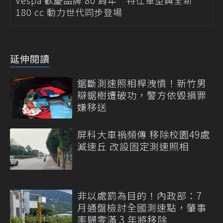
180 cc 動力世代同步登場
延伸閱讀
鋸斷測速照相桿洩憤！新竹男
辯鋸樹遭破功，警方依毀損罪
嫌移送
屏科大車禍頻傳 移除校園49處
減速丘 改設固定測速照相
非以處罰為目的！內政部：7
月通盤檢討全國測速點，肇事
率歸零滿 3 年將移除