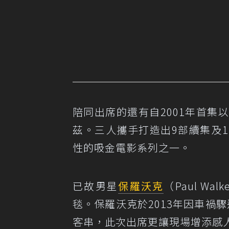
陪同出席的還有自2001年首
茲。三人攜手打造出9部續集及
性的吸金電影系列之一。
已故男星
保羅沃克
（Paul Wa
毯。保羅沃克於2013年因車禍
客串，此次出席更讓現場增添感