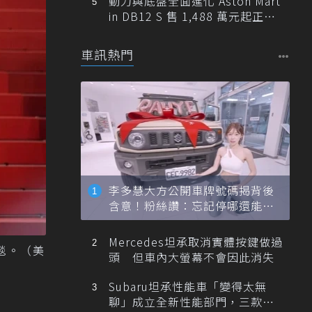
動力與底盤全面進化 Aston Mart
in DB12 S 售 1,488 萬元起正式
登台
車訊熱門
李多慧大方公開車牌號碼揭背後
含意！粉絲讚：忘記停哪還能幫
忙找車
Mercedes坦承取消實體按鍵做過
毯。（美
頭 但車內大螢幕不會因此消失
Subaru坦承性能車「變得太無
聊」成立全新性能部門，三款手