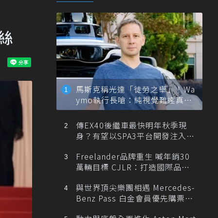
絲
馬斯克稱光達「徒勞之舉」！Wa
ymo執行長嗆：純視覺難達真正
自動駕駛
傳EX40後繼車最快明年秋季現
身？有望以SPA3平台開發注入80
0V動力
Freelander品牌重生 喊年銷30
萬輛目標 CJLR：打造國際品牌
半數銷量來自全球！
與世界頂尖樂團相遇 Mercedes-
Benz Pass 白金會員優先購票維
也納愛樂