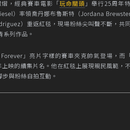
熠熠，經典賽車電影「
玩命關頭
」舉行25周年
Diesel）率領喬丹娜布魯斯特（Jordana Brewst
 Rodriguez）重返紅毯，現場粉絲尖叫聲不斷，共
青系列作品。
Forever」亮片字樣的賽車夾克帥氣登場，而「F
028年上映的續集片名。他在紅毯上展現親民風範，
腳步與粉絲自拍互動。