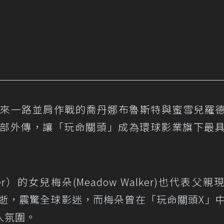
集以來一路並肩作戰的喬丹娜布魯斯特與蜜雪兒羅
1部外傳，讓「玩命關頭」成為環球影業旗下最
lker）的女兒梅朵(Meadow Walker)也代表父
驟逝，震驚全球影迷，而梅朵曾在「玩命關頭X」
人氛圍。