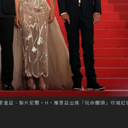
德里奎茲、製片尼爾·H·摩里茲出席「玩命關頭」坎城紅