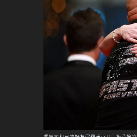
馮迪索和已故好友保羅沃克女兒梅朵擁抱