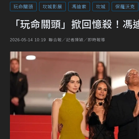
玩命關頭
坎城影展
馮迪索
坎城
保羅沃克
「玩命關頭」掀回憶殺！馮
聯合報／記者陳穎／即時報導
2026-05-14 10:19