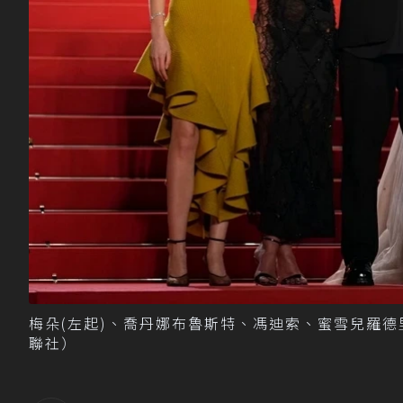
梅朵(左起)、喬丹娜布魯斯特、馮迪索、蜜雪兒羅
聯社）