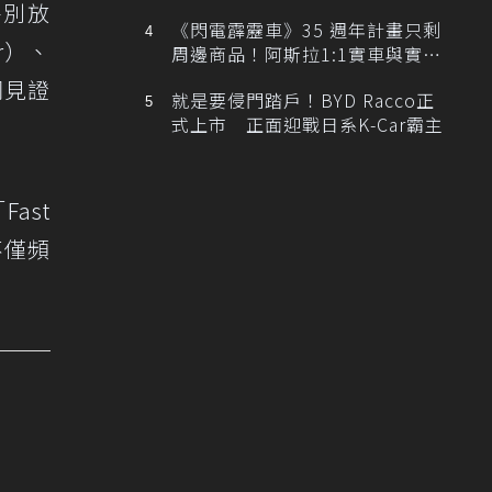
排跑車開發中！
特別放
《閃電霹靂車》35 週年計畫只剩
er）、
周邊商品！阿斯拉1:1實車與實體
展覽雙雙喊卡
同見證
就是要侵門踏戶！BYD Racco正
式上市 正面迎戰日系K-Car霸主
ast
不僅頻