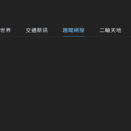
世界
交通新訊
趣聞網搜
二輪天地