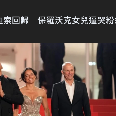
迪索回歸 保羅沃克女兒逼哭粉