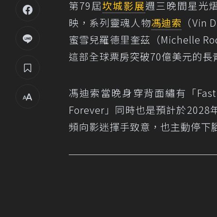
第79屆
坎城影展
週三晚間星光
映，系列靈魂人物
馮迪索
（Vin 
蜜雪兒羅德里奎茲（Michelle
這部全球票房突破70億美元的長
馮迪索當晚身穿背面繡有「Fast 
Forever」同時也是預計於2
頻向影迷揮手致意，也主動停下