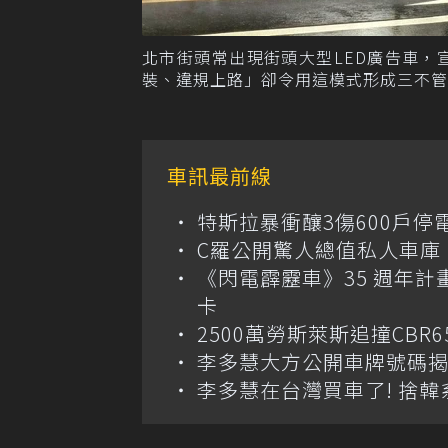
北市街頭常出現街頭大型LED廣告車
裝、違規上路」卻令用這模式形成三不管
車訊最前線
特斯拉暴衝釀3傷600戶
C羅公開驚人總值私人車庫！千萬美
《閃電霹靂車》35 週年計
卡
2500萬勞斯萊斯追撞CB
李多慧大方公開車牌號碼
李多慧在台灣買車了! 捨