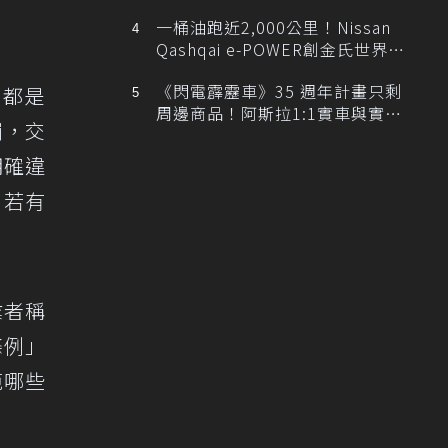
排跑車開發中！
一桶油跑近2,000公里！Nissan
Qashqai e-POWER創金氏世界紀
錄
《閃電霹靂車》35 週年計畫只剩
竟都是
周邊商品！阿斯拉1:1實車與實體
罰，交
展覽雙雙喊卡
明確違
，若有
業者稱
條例」
範哪些