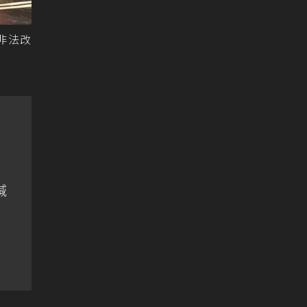
非法改
喊