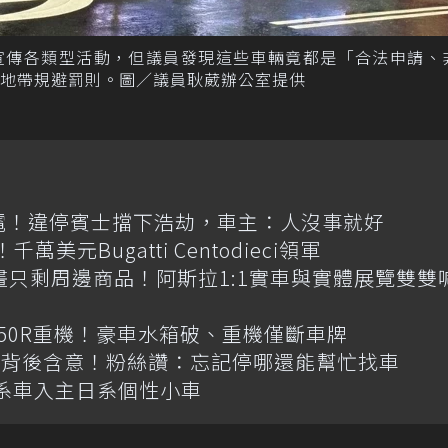
，宣傳各類型活動，但議員發現這些車輛竟都是「合法申請、
地帶規避罰則。圖／議員耿葳辦公室提供
停電！違停賓士擋下浩劫，車主：人沒事就好
元Bugatti Centodieci領軍
畫只剩周邊商品！阿斯拉1:1實車與實體展覽雙雙
R650R重機！豪車水箱破、重機僅斷車牌
揭背後含意！粉絲讚：忘記停哪還能幫忙找車
韓系車入主日系個性小車