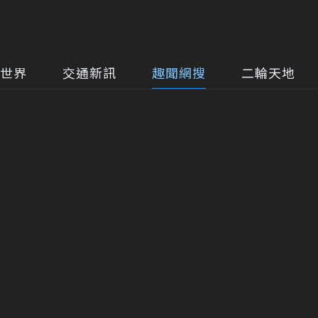
世界
交通新訊
趣聞網搜
二輪天地