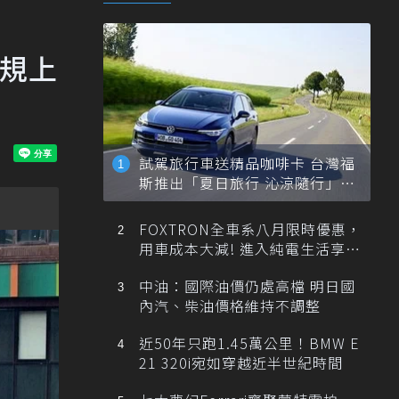
違規上
試駕旅行車送精品咖啡卡 台灣福
斯推出「夏日旅行 沁涼隨行」活
動
FOXTRON全車系八月限時優惠，
用車成本大減! 進入純電生活享
「零稅金＋零保養」新時代
中油：國際油價仍處高檔 明日國
內汽、柴油價格維持不調整
近50年只跑1.45萬公里！BMW E
21 320i宛如穿越近半世紀時間