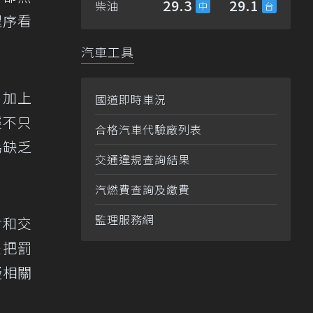
29.3
29.1
柴油
程序看
汽車工具
，加上
國道即時車況
經不只
合格汽車代驗廠列表
為缺乏
交通違規查詢結果
汽燃費查詢及繳費
監理服務網
會和交
是把罰
擬相關