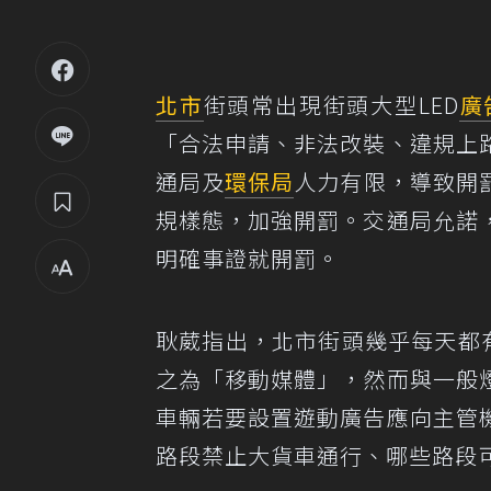
北市
街頭常出現街頭大型LED
廣
「合法申請、非法改裝、違規上
通局及
環保局
人力有限，導致開
規樣態，加強開罰。交通局允諾
明確事證就開罰。
耿葳指出，北市街頭幾乎每天都
之為「移動媒體」，然而與一般
車輛若要設置遊動廣告應向主管
路段禁止大貨車通行、哪些路段