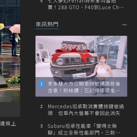
七大夢幻Ferrari齊聚蒙特雷拍
賣！288 GTO、F40到Luce Cha
ssis 0一次登場
車訊熱門
李多慧大方公開車牌號碼揭背後
含意！粉絲讚：忘記停哪還能幫
忙找車
Mercedes坦承取消實體按鍵做過
頭 但車內大螢幕不會因此消失
、違規上
Subaru坦承性能車「變得太無
聊」成立全新性能部門，三款手